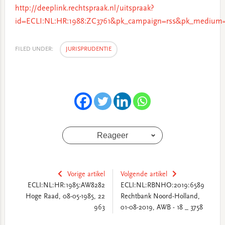
http://deeplink.rechtspraak.nl/uitspraak?
id=ECLI:NL:HR:1988:ZC3761&pk_campaign=rss&pk_medium=
FILED UNDER:
JURISPRUDENTIE
Reageer
Vorige artikel
Volgende artikel
ECLI:NL:HR:1985:AW8282
ECLI:NL:RBNHO:2019:6589
Hoge Raad, 08-05-1985, 22
Rechtbank Noord-Holland,
963
01-08-2019, AWB - 18 _ 3758