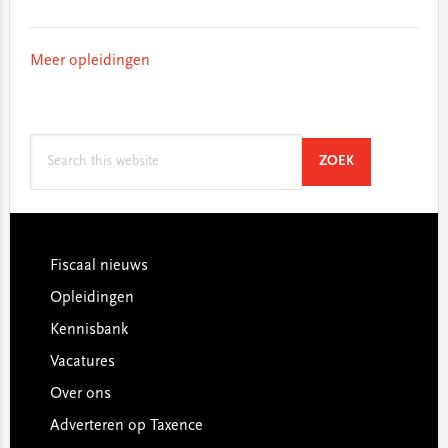
Meer opleidingen
Search
SEARCH
ZOEK
this
website
Footer
Fiscaal nieuws
Opleidingen
Kennisbank
Vacatures
Over ons
Adverteren op Taxence