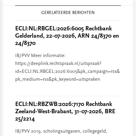
Reader
GERELATEERDE BERICHTEN
Interactions
ECLI:NL:RBGEL:2026:6005 Rechtbank
Gelderland, 22-07-2026, ARN 24/8370 en
24/8370
IB/PVV Meer informatie:
https://deeplink.rechtspraak.nl/uitspraak?
id=ECLI:NL:RBGEL:2026:6005&pk_campaign=rss&
pk_medium=rss&pk_keyword=uitspraken
ECLI:NL:RBZWB:2026:7170 Rechtbank
Zeeland-West-Brabant, 31-07-2026, BRE
25/2214
IB/PVV 2019, scholingsuitgaven, collegegeld,