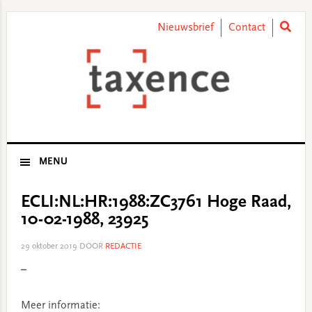
Skip
Skip
Skip
Skip
to
to
to
to
Nieuwsbrief
Contact
primary
main
primary
footer
navigation
content
sidebar
MENU
ECLI:NL:HR:1988:ZC3761 Hoge Raad,
10-02-1988, 23925
29 oktober 2019
DOOR
REDACTIE
–
Meer informatie: