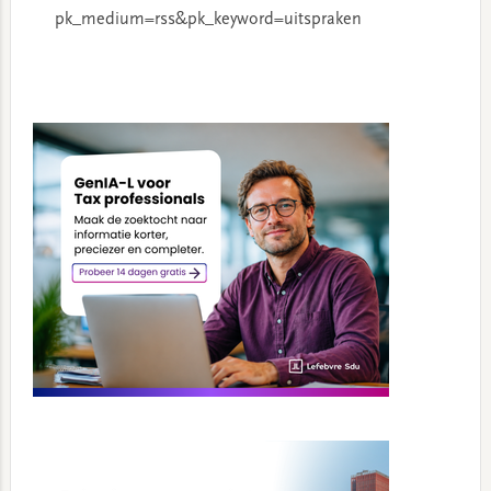
pk_medium=rss&pk_keyword=uitspraken
Primary
Sidebar