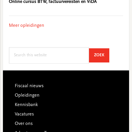
Online cursus BTW, factuurvereisten en ViDA
Meer opleidingen
Search
SEARCH
ZOEK
this
website
Footer
Fiscaal nieuws
Opleidingen
Kennisbank
Vacatures
Over ons