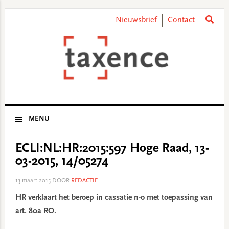
Skip
Skip
Skip
Skip
to
to
to
to
Nieuwsbrief
Contact
primary
main
primary
footer
navigation
content
sidebar
MENU
ECLI:NL:HR:2015:597 Hoge Raad, 13-
03-2015, 14/05274
13 maart 2015
DOOR
REDACTIE
HR verklaart het beroep in cassatie n-o met toepassing van
art. 80a RO.