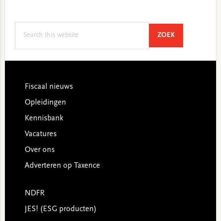
Search
SEARCH
ZOEK
this
website
Footer
Fiscaal nieuws
Opleidingen
Kennisbank
Vacatures
Over ons
Adverteren op Taxence
NDFR
JES! (ESG producten)