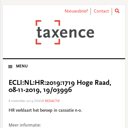
Skip
Skip
Skip
Skip
to
to
to
to
Nieuwsbrief
Contact
primary
main
primary
footer
navigation
content
sidebar
MENU
ECLI:NL:HR:2019:1719 Hoge Raad,
08-11-2019, 19/03996
8 november 2019
DOOR
REDACTIE
HR verklaart het beroep in cassatie n-o.
Meer informatie: