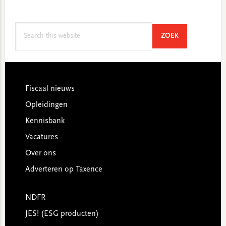
Search
SEARCH
ZOEK
this
website
Footer
Fiscaal nieuws
Opleidingen
Kennisbank
Vacatures
Over ons
Adverteren op Taxence
NDFR
JES! (ESG producten)