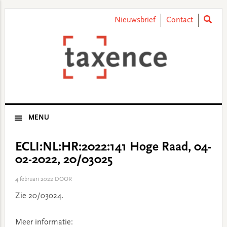
Skip
Skip
Skip
Skip
to
to
to
to
Nieuwsbrief
Contact
primary
main
primary
footer
navigation
content
sidebar
MENU
ECLI:NL:HR:2022:141 Hoge Raad, 04-
02-2022, 20/03025
4 februari 2022
DOOR
Zie 20/03024.
Meer informatie: