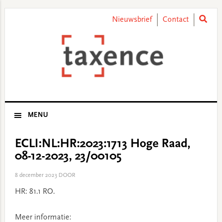
Skip
Skip
Skip
Skip
to
to
to
to
Nieuwsbrief
Contact
primary
main
primary
footer
navigation
content
sidebar
MENU
ECLI:NL:HR:2023:1713 Hoge Raad,
08-12-2023, 23/00105
8 december 2023
DOOR
HR: 81.1 RO.
Meer informatie: