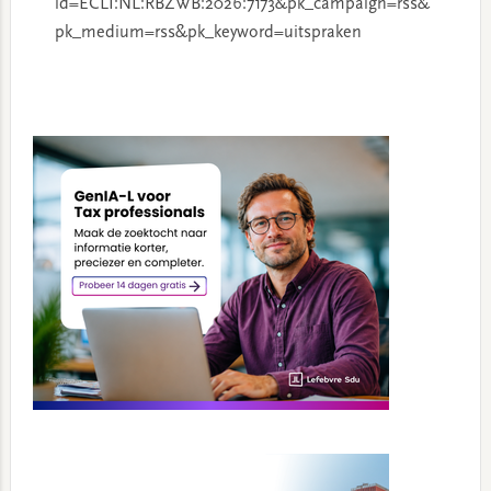
id=ECLI:NL:RBZWB:2026:7173&pk_campaign=rss&
pk_medium=rss&pk_keyword=uitspraken
Primary
Sidebar