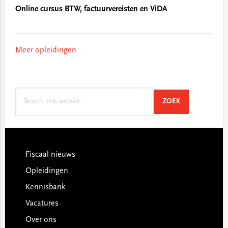
Online cursus BTW, factuurvereisten en ViDA
Meer opleidingen
Search
SEARCH
ZOEK
this
website
Footer
Fiscaal nieuws
Opleidingen
Kennisbank
Vacatures
Over ons