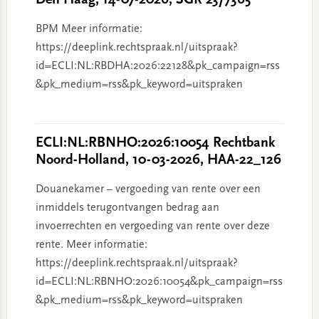
Den Haag, 14-07-2026, SGR 23/7365
BPM Meer informatie:
https://deeplink.rechtspraak.nl/uitspraak?
id=ECLI:NL:RBDHA:2026:22128&pk_campaign=rss
&pk_medium=rss&pk_keyword=uitspraken
ECLI:NL:RBNHO:2026:10054 Rechtbank
Noord-Holland, 10-03-2026, HAA-22_126
Douanekamer – vergoeding van rente over een
inmiddels terugontvangen bedrag aan
invoerrechten en vergoeding van rente over deze
rente. Meer informatie:
https://deeplink.rechtspraak.nl/uitspraak?
id=ECLI:NL:RBNHO:2026:10054&pk_campaign=rss
&pk_medium=rss&pk_keyword=uitspraken