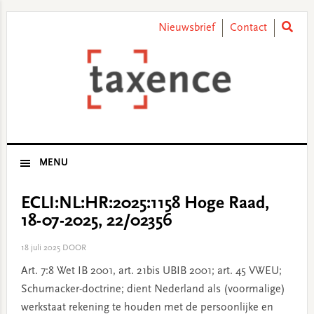
Skip
Skip
Skip
Skip
to
to
to
to
Nieuwsbrief
Contact
primary
main
primary
footer
navigation
content
sidebar
MENU
ECLI:NL:HR:2025:1158 Hoge Raad,
18-07-2025, 22/02356
18 juli 2025
DOOR
Art. 7:8 Wet IB 2001, art. 21bis UBIB 2001; art. 45 VWEU;
Schumacker-doctrine; dient Nederland als (voormalige)
werkstaat rekening te houden met de persoonlijke en