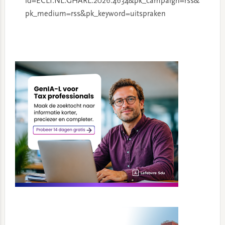
id=ECLI:NL:GHARL:2026:4634&pk_campaign=rss&
pk_medium=rss&pk_keyword=uitspraken
Primary
Sidebar