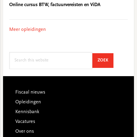
Online cursus BTW, factuurvereisten en ViDA
Meer opleidingen
Search
SEARCH
ZOEK
this
website
Footer
Fiscaal nieuws
Opleidingen
Kennisbank
Vacatures
Over ons