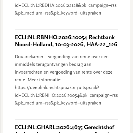
id=ECLI:NL:RBDHA:2026:22128&pk_campaign=rss
&pk_medium=rss&pk_keyword=uitspraken
ECLI:NL:RBNHO:2026:10054 Rechtbank
Noord-Holland, 10-03-2026, HAA-22_126
Douanekamer – vergoeding van rente over een
inmiddels terugontvangen bedrag aan
invoerrechten en vergoeding van rente over deze
rente. Meer informatie:
https://deeplink.rechtspraak.nl/uitspraak?
id=ECLI:NL:RBNHO:2026:10054&pk_campaign=rss
&pk_medium=rss&pk_keyword=uitspraken
ECLI:NL:GHARL:2026:4635 Gerechtshof