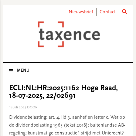
Skip
Skip
Skip
Skip
to
to
to
to
Nieuwsbrief
Contact
primary
main
primary
footer
navigation
content
sidebar
MENU
ECLI:NL:HR:2025:1162 Hoge Raad,
18-07-2025, 22/02691
18 juli 2025
DOOR
Dividendbelasting; art. 4, lid 3, aanhef en letter c, Wet op
de dividendbelasting 1965 (tekst 2018); buitenlandse AB-
regeling; kunstmatige constructie? strijd met Unierecht?