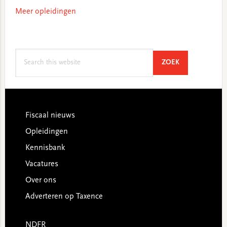
Meer opleidingen
Search
SEARCH
ZOEK
this
website
Footer
Fiscaal nieuws
Opleidingen
Kennisbank
Vacatures
Over ons
Adverteren op Taxence
NDFR