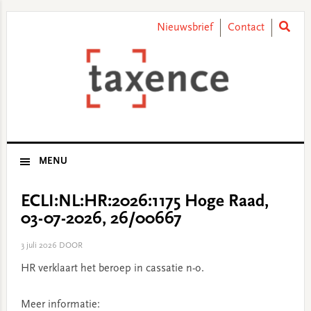
Skip
Skip
Skip
Skip
to
to
to
to
Nieuwsbrief
Contact
primary
main
primary
footer
navigation
content
sidebar
MENU
ECLI:NL:HR:2026:1175 Hoge Raad,
03-07-2026, 26/00667
3 juli 2026
DOOR
HR verklaart het beroep in cassatie n-o.
Meer informatie: