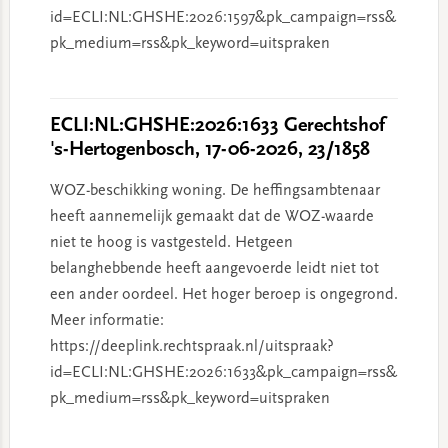
id=ECLI:NL:GHSHE:2026:1597&pk_campaign=rss&
pk_medium=rss&pk_keyword=uitspraken
ECLI:NL:GHSHE:2026:1633 Gerechtshof
's-Hertogenbosch, 17-06-2026, 23/1858
WOZ-beschikking woning. De heffingsambtenaar
heeft aannemelijk gemaakt dat de WOZ-waarde
niet te hoog is vastgesteld. Hetgeen
belanghebbende heeft aangevoerde leidt niet tot
een ander oordeel. Het hoger beroep is ongegrond.
Meer informatie:
https://deeplink.rechtspraak.nl/uitspraak?
id=ECLI:NL:GHSHE:2026:1633&pk_campaign=rss&
pk_medium=rss&pk_keyword=uitspraken