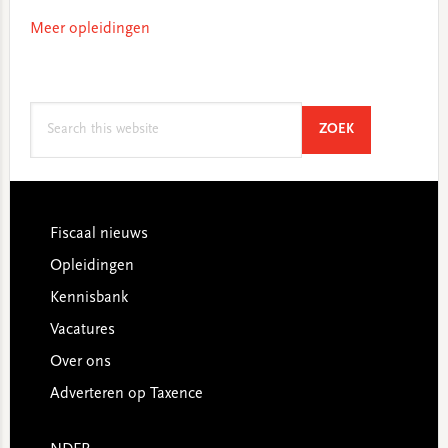
Meer opleidingen
Search
SEARCH
ZOEK
this
website
Footer
Fiscaal nieuws
Opleidingen
Kennisbank
Vacatures
Over ons
Adverteren op Taxence