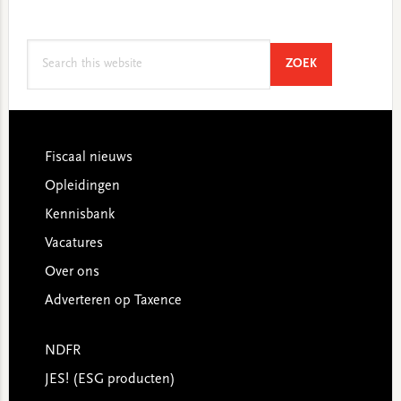
Search
SEARCH
ZOEK
this
website
Footer
Fiscaal nieuws
Opleidingen
Kennisbank
Vacatures
Over ons
Adverteren op Taxence
NDFR
JES! (ESG producten)