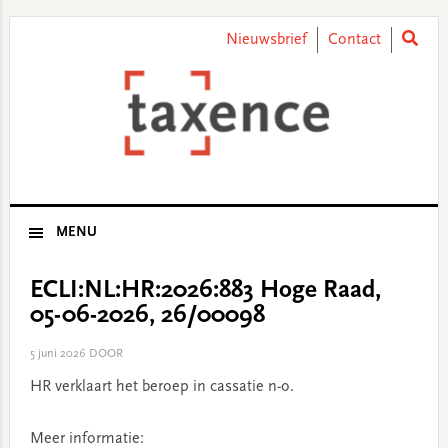
Skip
Skip
Skip
Skip
to
to
to
to
Nieuwsbrief
Contact
primary
main
primary
footer
navigation
content
sidebar
MENU
ECLI:NL:HR:2026:883 Hoge Raad,
05-06-2026, 26/00098
5 juni 2026
DOOR
HR verklaart het beroep in cassatie n-o.
Meer informatie: