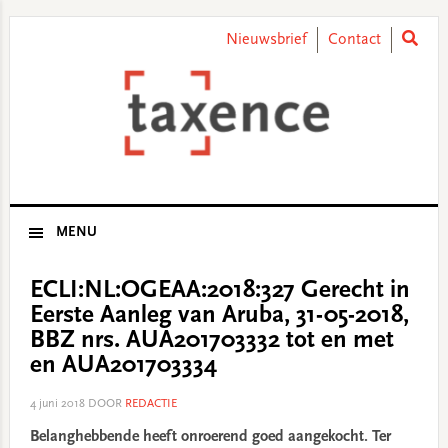
Skip
Skip
Skip
Skip
to
to
to
to
Nieuwsbrief
Contact
primary
main
primary
footer
navigation
content
sidebar
MENU
ECLI:NL:OGEAA:2018:327 Gerecht in
Eerste Aanleg van Aruba, 31-05-2018,
BBZ nrs. AUA201703332 tot en met
en AUA201703334
4 juni 2018
DOOR
REDACTIE
Belanghebbende heeft onroerend goed aangekocht. Ter