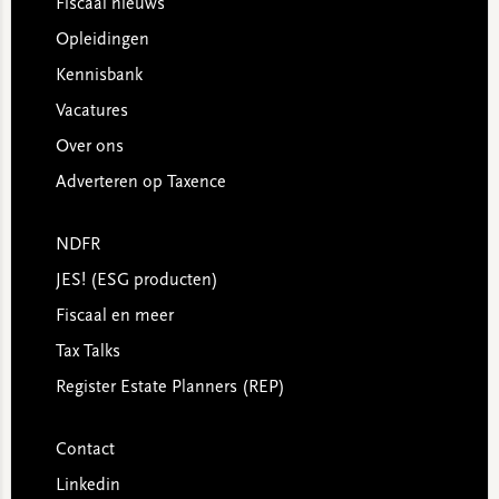
Footer
Fiscaal nieuws
Opleidingen
Kennisbank
Vacatures
Over ons
Adverteren op Taxence
NDFR
JES! (ESG producten)
Fiscaal en meer
Tax Talks
Register Estate Planners (REP)
Contact
Linkedin