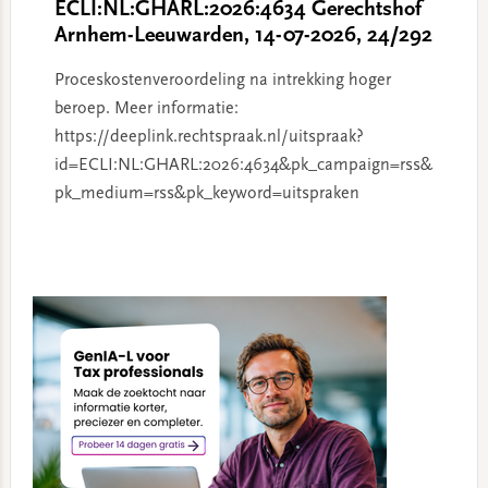
ECLI:NL:GHARL:2026:4634 Gerechtshof
Arnhem-Leeuwarden, 14-07-2026, 24/292
Proceskostenveroordeling na intrekking hoger
beroep. Meer informatie:
https://deeplink.rechtspraak.nl/uitspraak?
id=ECLI:NL:GHARL:2026:4634&pk_campaign=rss&
pk_medium=rss&pk_keyword=uitspraken
Primary
Sidebar