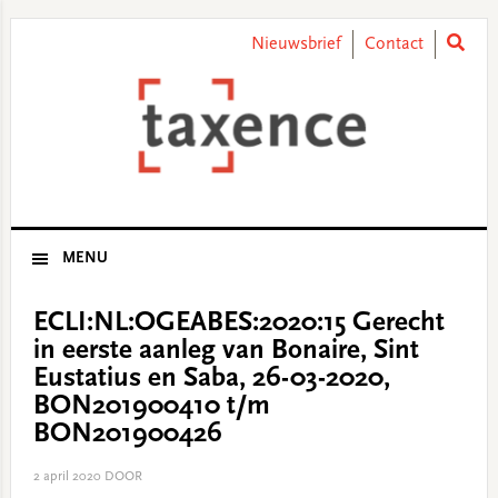
Skip
Skip
Skip
Skip
to
to
to
to
Nieuwsbrief
Contact
primary
main
primary
footer
navigation
content
sidebar
MENU
ECLI:NL:OGEABES:2020:15 Gerecht
in eerste aanleg van Bonaire, Sint
Eustatius en Saba, 26-03-2020,
BON201900410 t/m
BON201900426
2 april 2020
DOOR