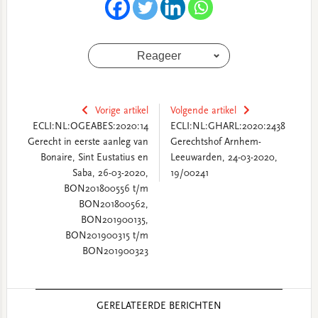
Reageer
Vorige artikel
Volgende artikel
ECLI:NL:OGEABES:2020:14
ECLI:NL:GHARL:2020:2438
Gerecht in eerste aanleg van
Gerechtshof Arnhem-
Bonaire, Sint Eustatius en
Leeuwarden, 24-03-2020,
Saba, 26-03-2020,
19/00241
BON201800556 t/m
BON201800562,
BON201900135,
BON201900315 t/m
BON201900323
Reader
GERELATEERDE BERICHTEN
Interactions