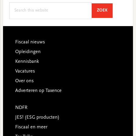
Search
SEARCH
ZOEK
this
website
Footer
Fiscaal nieuws
Opleidingen
Kennisbank
Vacatures
Over ons
Adverteren op Taxence
NDFR
JES! (ESG producten)
Fiscaal en meer