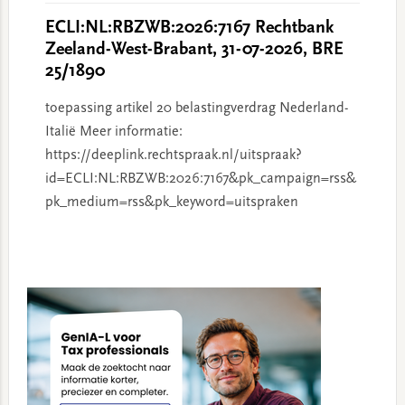
ECLI:NL:RBZWB:2026:7167 Rechtbank
Zeeland-West-Brabant, 31-07-2026, BRE
25/1890
toepassing artikel 20 belastingverdrag Nederland-
Italië Meer informatie:
https://deeplink.rechtspraak.nl/uitspraak?
id=ECLI:NL:RBZWB:2026:7167&pk_campaign=rss&
pk_medium=rss&pk_keyword=uitspraken
Primary
Sidebar