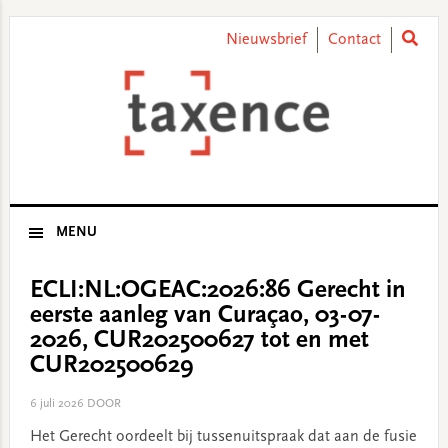
Skip
Skip
Skip
Skip
to
to
to
to
Nieuwsbrief
Contact
primary
main
primary
footer
navigation
content
sidebar
MENU
ECLI:NL:OGEAC:2026:86 Gerecht in
eerste aanleg van Curaçao, 03-07-
2026, CUR202500627 tot en met
CUR202500629
6 juli 2026
DOOR
Het Gerecht oordeelt bij tussenuitspraak dat aan de fusie