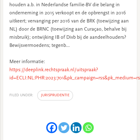
houden a.b. in Nederlandse familie-BV die belang in
onderneming in 2015 verkoopt en de opbrengst in 2016
uitkeert; vervanging per 2016 van de BRK (toewijzing aan
NL) door de BRNC (toewijzing aan Curaçao, behalve bij
misbruik); ontwijking IB of Divb bij de aandeelhouders?
Bewijsvermoedens; tegenb…
Meer informatie:
https://deeplink.rechtspraak.nl/uitspraak?
id=ECLI:NL:PHR:2023:701&pk_campaign=rss&pk_medium=rs
FILED UNDER:
JURISPRUDENTIE