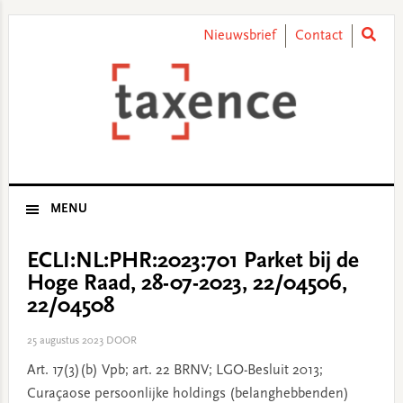
Skip
Skip
Skip
Skip
to
to
to
to
Nieuwsbrief
Contact
primary
main
primary
footer
navigation
content
sidebar
MENU
ECLI:NL:PHR:2023:701 Parket bij de
Hoge Raad, 28-07-2023, 22/04506,
22/04508
25 augustus 2023
DOOR
Art. 17(3)(b) Vpb; art. 22 BRNV; LGO-Besluit 2013;
Curaçaose persoonlijke holdings (belanghebbenden)