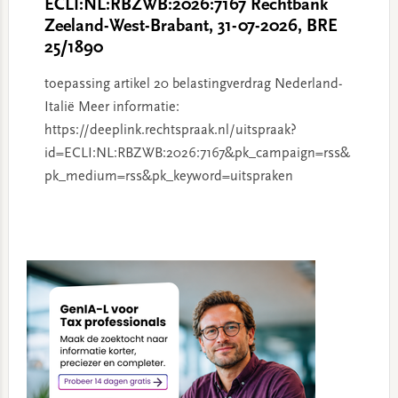
ECLI:NL:RBZWB:2026:7167 Rechtbank
Zeeland-West-Brabant, 31-07-2026, BRE
25/1890
toepassing artikel 20 belastingverdrag Nederland-
Italië Meer informatie:
https://deeplink.rechtspraak.nl/uitspraak?
id=ECLI:NL:RBZWB:2026:7167&pk_campaign=rss&
pk_medium=rss&pk_keyword=uitspraken
Primary
Sidebar