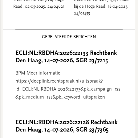
ECLI:NL:HR:2025:714 Hoge
ECLI:NL:PHR:2025:454 Parket
Raad, 02-05-2025, 24/04621
bij de Hoge Raad, 18-04-2025,
24/01455
Reader
GERELATEERDE BERICHTEN
Interactions
ECLI:NL:RBDHA:2026:22133 Rechtbank
Den Haag, 14-07-2026, SGR 23/7215
BPM Meer informatie:
https://deeplink.rechtspraak.nl/uitspraak?
id=ECLI:NL:RBDHA:2026:22133&pk_campaign=rss
&pk_medium=rss&pk_keyword=uitspraken
ECLI:NL:RBDHA:2026:22128 Rechtbank
Den Haag, 14-07-2026, SGR 23/7365