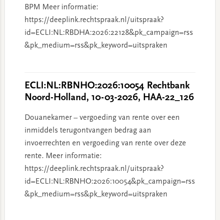
BPM Meer informatie:
https://deeplink.rechtspraak.nl/uitspraak?
id=ECLI:NL:RBDHA:2026:22128&pk_campaign=rss
&pk_medium=rss&pk_keyword=uitspraken
ECLI:NL:RBNHO:2026:10054 Rechtbank
Noord-Holland, 10-03-2026, HAA-22_126
Douanekamer – vergoeding van rente over een
inmiddels terugontvangen bedrag aan
invoerrechten en vergoeding van rente over deze
rente. Meer informatie:
https://deeplink.rechtspraak.nl/uitspraak?
id=ECLI:NL:RBNHO:2026:10054&pk_campaign=rss
&pk_medium=rss&pk_keyword=uitspraken