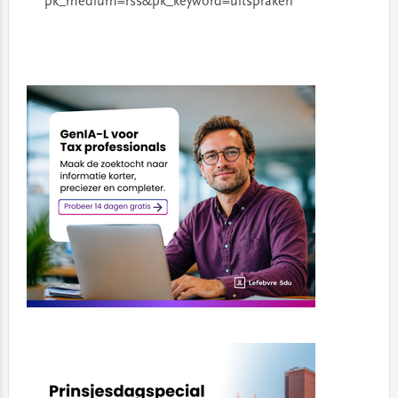
pk_medium=rss&pk_keyword=uitspraken
Primary
Sidebar