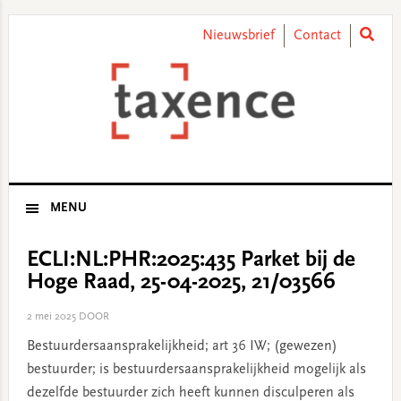
Skip
Skip
Skip
Skip
to
to
to
to
Nieuwsbrief
Contact
primary
main
primary
footer
navigation
content
sidebar
MENU
ECLI:NL:PHR:2025:435 Parket bij de
Hoge Raad, 25-04-2025, 21/03566
2 mei 2025
DOOR
Bestuurdersaansprakelijkheid; art 36 IW; (gewezen)
bestuurder; is bestuurdersaansprakelijkheid mogelijk als
dezelfde bestuurder zich heeft kunnen disculperen als