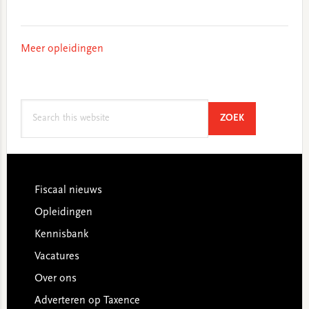
Meer opleidingen
Search
SEARCH
ZOEK
this
website
Footer
Fiscaal nieuws
Opleidingen
Kennisbank
Vacatures
Over ons
Adverteren op Taxence