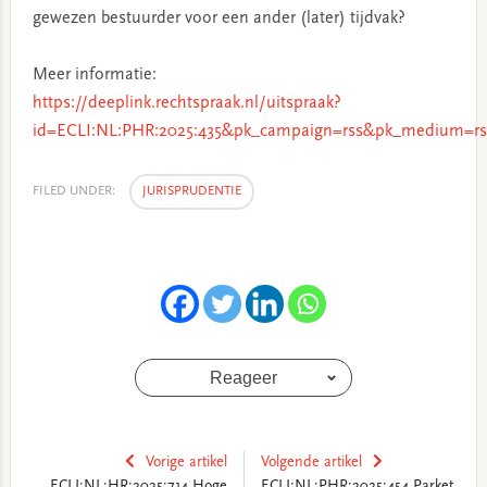
gewezen bestuurder voor een ander (later) tijdvak?
Meer informatie:
https://deeplink.rechtspraak.nl/uitspraak?
id=ECLI:NL:PHR:2025:435&pk_campaign=rss&pk_medium=rs
FILED UNDER:
JURISPRUDENTIE
Reageer
Vorige artikel
Volgende artikel