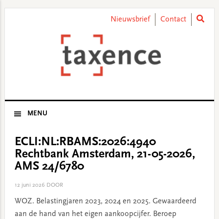
Skip
Skip
Skip
Skip
to
to
to
to
Nieuwsbrief
Contact
primary
main
primary
footer
navigation
content
sidebar
MENU
ECLI:NL:RBAMS:2026:4940
Rechtbank Amsterdam, 21-05-2026,
AMS 24/6780
12 juni 2026
DOOR
WOZ. Belastingjaren 2023, 2024 en 2025. Gewaardeerd
aan de hand van het eigen aankoopcijfer. Beroep