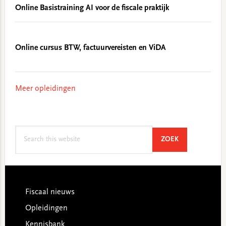
Online Basistraining AI voor de fiscale praktijk
Online cursus BTW, factuurvereisten en ViDA
Meer opleidingen
Search
SEARCH
ZOEK
this
website
Footer
Fiscaal nieuws
Opleidingen
Kennisbank