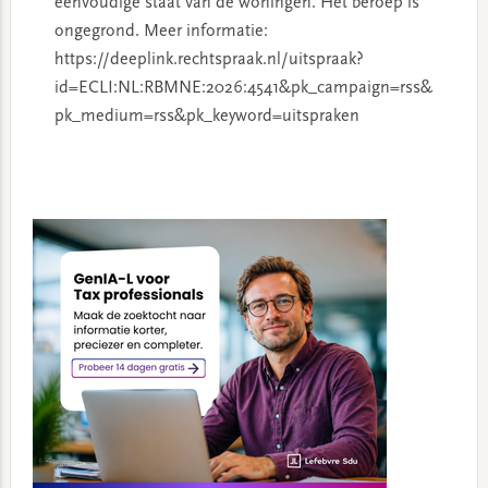
eenvoudige staat van de woningen. Het beroep is
ongegrond. Meer informatie:
https://deeplink.rechtspraak.nl/uitspraak?
id=ECLI:NL:RBMNE:2026:4541&pk_campaign=rss&
pk_medium=rss&pk_keyword=uitspraken
Primary
Sidebar