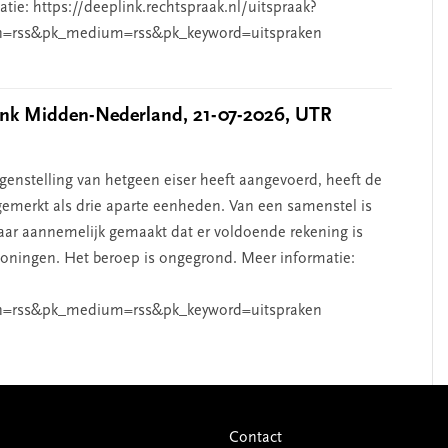
ie: https://deeplink.rechtspraak.nl/uitspraak?
n=rss&pk_medium=rss&pk_keyword=uitspraken
k Midden-Nederland, 21-07-2026, UTR
nstelling van hetgeen eiser heeft aangevoerd, heeft de
emerkt als drie aparte eenheden. Van een samenstel is
aar aannemelijk gemaakt dat er voldoende rekening is
ningen. Het beroep is ongegrond. Meer informatie:
n=rss&pk_medium=rss&pk_keyword=uitspraken
Contact