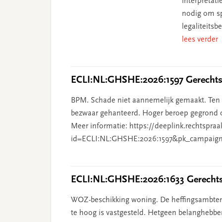
interpretat
nodig om sp
legaliteits
lees verder
ECLI:NL:GHSHE:2026:1597 Gerechtsh
BPM. Schade niet aannemelijk gemaakt. Ten o
bezwaar gehanteerd. Hoger beroep gegrond o
Meer informatie: https://deeplink.rechtspraa
id=ECLI:NL:GHSHE:2026:1597&pk_campaign
ECLI:NL:GHSHE:2026:1633 Gerechtsh
WOZ-beschikking woning. De heffingsambten
te hoog is vastgesteld. Hetgeen belanghebben