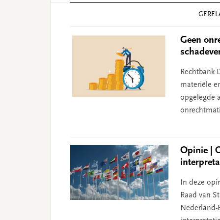
Reader
GEREL
Interactions
Geen onre
schadeve
Rechtbank D
materiële e
opgelegde aa
onrechtmati
Opinie | 
interpret
In deze opin
Raad van Sta
Nederland-B