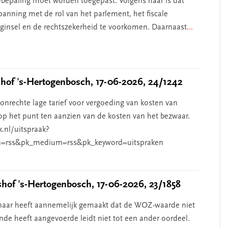
iebepaling moet worden toegepast. Volgens haar is dat
anning met de rol van het parlement, het fiscale
beginsel en de rechtszekerheid te voorkomen. Daarnaast
...
of 's-Hertogenbosch, 17-06-2026, 24/1242
nrechte lage tarief voor vergoeding van kosten van
p het punt ten aanzien van de kosten van het bezwaar.
k.nl/uitspraak?
=rss&pk_medium=rss&pk_keyword=uitspraken
of 's-Hertogenbosch, 17-06-2026, 23/1858
aar heeft aannemelijk gemaakt dat de WOZ-waarde niet
de heeft aangevoerde leidt niet tot een ander oordeel.