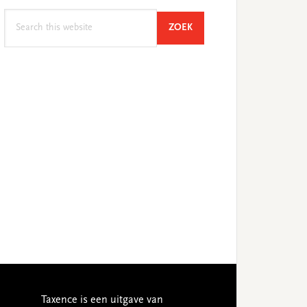
Search
SEARCH
ZOEK
this
website
Taxence is een uitgave van