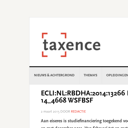
Skip
Skip
Skip
Skip
to
to
to
to
primary
main
primary
footer
navigation
content
sidebar
NIEUWS & ACHTERGROND
THEMA’S
OPLEIDINGE
ECLI:NL:RBDHA:2014:13266 R
14_4668 WSFBSF
2 maart 2015
DOOR
REDACTIE
Aan eiseres is studiefinanciering toegekend v