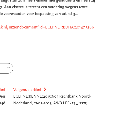
augustus 2011 heeft eiseres niet gestudeerd en heeft zij
t. Aan eiseres is terecht een vordering wegens teveel
 de voorwaarden voor toepassing van artikel 3…
raak.nl/inziendocument?id=ECLI:NL:RBDHA:2014:13266
ikel
Volgende artikel
Den
ECLI:NL:RBNNE:2015:605 Rechtbank Noord-
148
Nederland, 17-02-2015, AWB LEE- 13 _ 2775