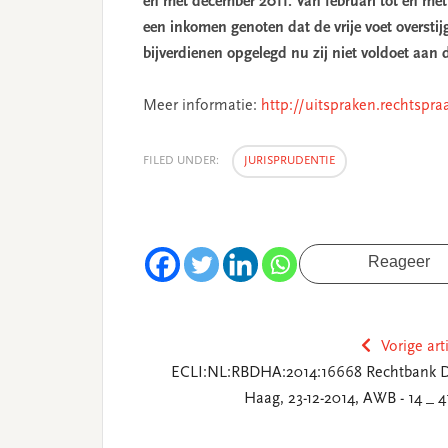
en met december 2011. Van februari tot en met 
een inkomen genoten dat de vrije voet overstijg
bijverdienen opgelegd nu zij niet voldoet aan
Meer informatie:
http://uitspraken.rechtsp
FILED UNDER:
JURISPRUDENTIE
Reageer
Vorige art
ECLI:NL:RBDHA:2014:16668 Rechtbank 
Haag, 23-12-2014, AWB - 14 _ 4