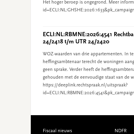
Het hoger beroep is ongegrond. Meer informat
id=ECLI:NL:GHSHE:2026:1633&pk_campaig
ECLI:NL:RBMNE:2026:4541 Rechtban
24/2418 t/m UTR 24/2420
WOZ-waarden van drie appartementen. In tege
heffingsambtenaar terecht de woningen aang
geen sprake. Verder heeft de heffingsambten
gehouden met de eenvoudige staat van de wo
https://deeplink.rechtspraak.nl/uitspraak?
id=ECLI:NL:RBMNE:2026:4541&pk_campaig
Footer
Fiscaal nieuws
NDFR