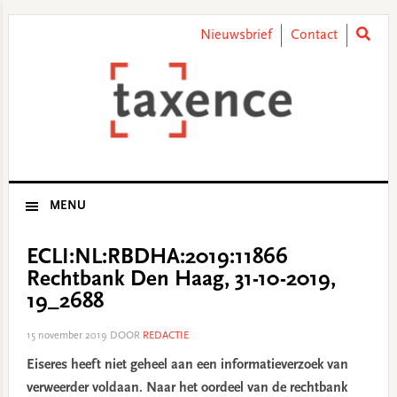
Skip
Skip
Skip
Skip
to
to
to
to
Nieuwsbrief
Contact
primary
main
primary
footer
navigation
content
sidebar
MENU
ECLI:NL:RBDHA:2019:11866
Rechtbank Den Haag, 31-10-2019,
19_2688
15 november 2019
DOOR
REDACTIE
Eiseres heeft niet geheel aan een informatieverzoek van
verweerder voldaan. Naar het oordeel van de rechtbank