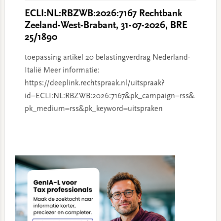
ECLI:NL:RBZWB:2026:7167 Rechtbank
Zeeland-West-Brabant, 31-07-2026, BRE
25/1890
toepassing artikel 20 belastingverdrag Nederland-
Italië Meer informatie:
https://deeplink.rechtspraak.nl/uitspraak?
id=ECLI:NL:RBZWB:2026:7167&pk_campaign=rss&
pk_medium=rss&pk_keyword=uitspraken
Primary
Sidebar