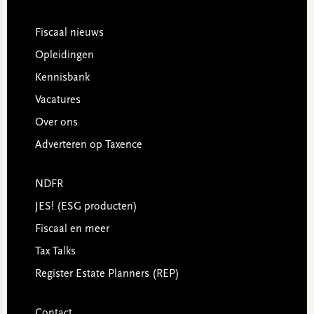
Footer
Fiscaal nieuws
Opleidingen
Kennisbank
Vacatures
Over ons
Adverteren op Taxence
NDFR
JES! (ESG producten)
Fiscaal en meer
Tax Talks
Register Estate Planners (REP)
Contact