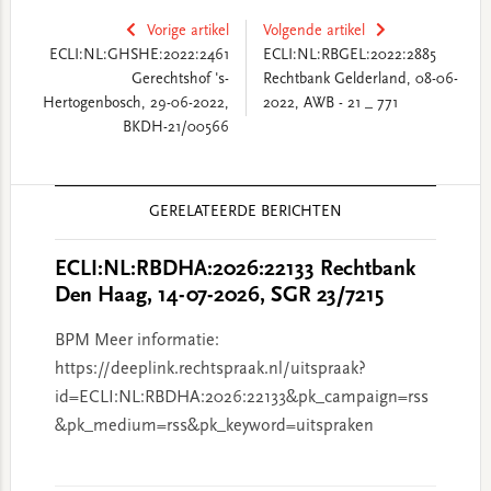
Vorige artikel
Volgende artikel
ECLI:NL:GHSHE:2022:2461
ECLI:NL:RBGEL:2022:2885
Gerechtshof 's-
Rechtbank Gelderland, 08-06-
Hertogenbosch, 29-06-2022,
2022, AWB - 21 _ 771
BKDH-21/00566
Reader
GERELATEERDE BERICHTEN
Interactions
ECLI:NL:RBDHA:2026:22133 Rechtbank
Den Haag, 14-07-2026, SGR 23/7215
BPM Meer informatie:
https://deeplink.rechtspraak.nl/uitspraak?
id=ECLI:NL:RBDHA:2026:22133&pk_campaign=rss
&pk_medium=rss&pk_keyword=uitspraken