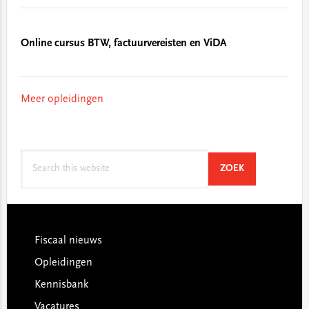
Online cursus BTW, factuurvereisten en ViDA
Meer opleidingen
Search
SEARCH
ZOEK
this
website
Footer
Fiscaal nieuws
Opleidingen
Kennisbank
Vacatures