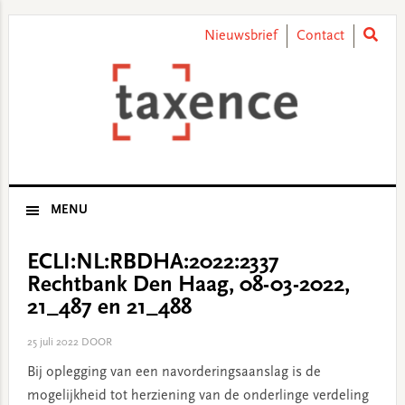
Skip
Skip
Skip
Skip
to
to
to
to
Nieuwsbrief
Contact
primary
main
primary
footer
navigation
content
sidebar
MENU
ECLI:NL:RBDHA:2022:2337
Rechtbank Den Haag, 08-03-2022,
21_487 en 21_488
25 juli 2022
DOOR
Bij oplegging van een navorderingsaanslag is de
mogelijkheid tot herziening van de onderlinge verdeling