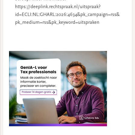
https://deeplink.rechtspraak.nl/uitspraak?
id=ECLI:NL:GHARL:2026:4634&pk_campaign=rss&
pk_medium=rss&pk_keyword=uitspraken
Primary
Sidebar