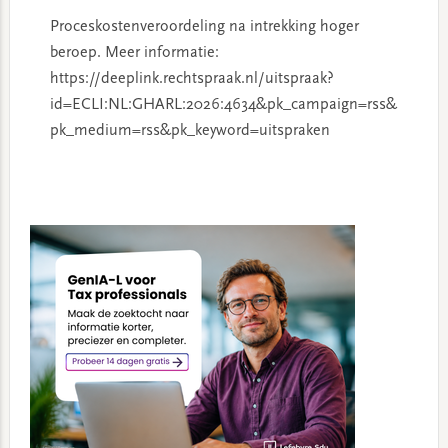
Proceskostenveroordeling na intrekking hoger
beroep. Meer informatie:
https://deeplink.rechtspraak.nl/uitspraak?
id=ECLI:NL:GHARL:2026:4634&pk_campaign=rss&
pk_medium=rss&pk_keyword=uitspraken
Primary
Sidebar