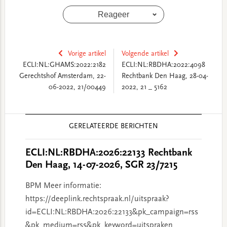
Reageer
Vorige artikel
Volgende artikel
ECLI:NL:GHAMS:2022:2182
ECLI:NL:RBDHA:2022:4098
Gerechtshof Amsterdam, 22-
Rechtbank Den Haag, 28-04-
06-2022, 21/00449
2022, 21 _ 5162
Reader
GERELATEERDE BERICHTEN
Interactions
ECLI:NL:RBDHA:2026:22133 Rechtbank
Den Haag, 14-07-2026, SGR 23/7215
BPM Meer informatie:
https://deeplink.rechtspraak.nl/uitspraak?
id=ECLI:NL:RBDHA:2026:22133&pk_campaign=rss
&pk_medium=rss&pk_keyword=uitspraken