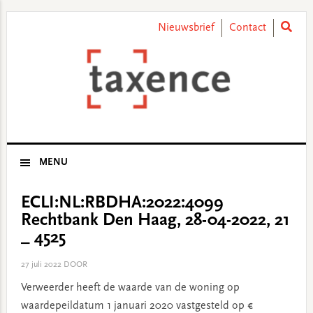
Skip
Skip
Skip
Skip
to
to
to
to
Nieuwsbrief
Contact
primary
main
primary
footer
navigation
content
sidebar
MENU
ECLI:NL:RBDHA:2022:4099
Rechtbank Den Haag, 28-04-2022, 21
_ 4525
27 juli 2022
DOOR
Verweerder heeft de waarde van de woning op
waardepeildatum 1 januari 2020 vastgesteld op €