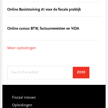
Online Basistraining AI voor de fiscale praktijk
Online cursus BTW, factuurvereisten en ViDA
Meer opleidingen
Search
SEARCH
ZOEK
this
website
Footer
Fiscaal nieuws
Opleidingen