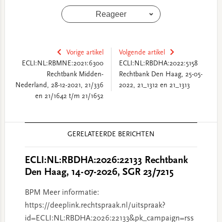
Reageer
Vorige artikel
Volgende artikel
ECLI:NL:RBMNE:2021:6300
ECLI:NL:RBDHA:2022:5158
Rechtbank Midden-
Rechtbank Den Haag, 25-05-
Nederland, 28-12-2021, 21/336
2022, 21_1312 en 21_1313
en 21/1642 t/m 21/1652
Reader
GERELATEERDE BERICHTEN
Interactions
ECLI:NL:RBDHA:2026:22133 Rechtbank
Den Haag, 14-07-2026, SGR 23/7215
BPM Meer informatie:
https://deeplink.rechtspraak.nl/uitspraak?
id=ECLI:NL:RBDHA:2026:22133&pk_campaign=rss