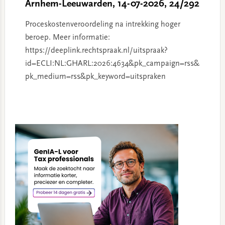
Arnhem-Leeuwarden, 14-07-2026, 24/292
Proceskostenveroordeling na intrekking hoger
beroep. Meer informatie:
https://deeplink.rechtspraak.nl/uitspraak?
id=ECLI:NL:GHARL:2026:4634&pk_campaign=rss&
pk_medium=rss&pk_keyword=uitspraken
Primary
Sidebar