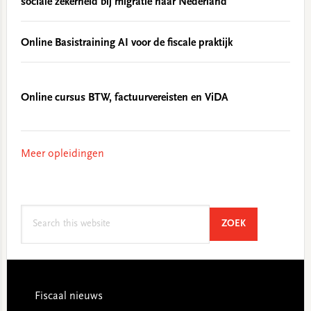
sociale zekerheid bij migratie naar Nederland
Online Basistraining AI voor de fiscale praktijk
Online cursus BTW, factuurvereisten en ViDA
Meer opleidingen
Search
SEARCH
ZOEK
this
website
Footer
Fiscaal nieuws