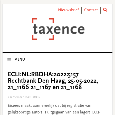
Skip
Skip
Skip
Skip
to
to
to
to
Nieuwsbrief
Contact
primary
main
primary
footer
navigation
content
sidebar
MENU
ECLI:NL:RBDHA:2022:5157
Rechtbank Den Haag, 25-05-2022,
21_1166 21_1167 en 21_1168
1 september 2022
DOOR
Eiseres maakt aannemelijk dat bij registratie van
gelijksoortige auto’s is uitgegaan van een lagere CO2-