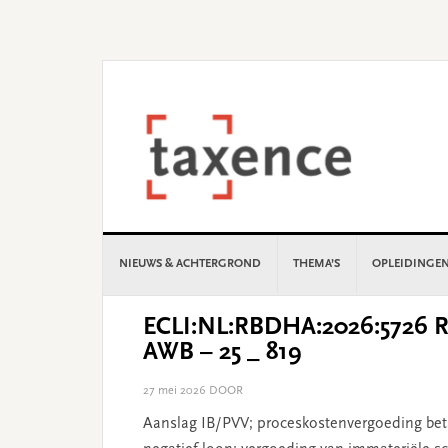
Skip
Skip
Skip
Skip
to
to
to
to
primary
main
primary
footer
navigation
content
sidebar
NIEUWS & ACHTERGROND
THEMA’S
OPLEIDINGE
ECLI:NL:RBDHA:2026:5726 Re
AWB – 25 _ 819
27 mei 2026
DOOR
Aanslag IB/PVV; proceskostenvergoeding bet