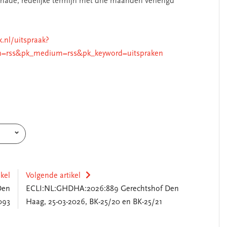
chade; redelijke termijn met drie maanden verlengd
k.nl/uitspraak?
n=rss&pk_medium=rss&pk_keyword=uitspraken
ikel
Volgende artikel
Den
ECLI:NL:GHDHA:2026:889 Gerechtshof Den
093
Haag, 25-03-2026, BK-25/20 en BK-25/21