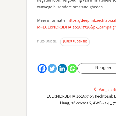
negatief loon; vergoeding van immateriële s
vanwege bijzondere omstandigheden.
Meer informatie:
https://deeplink.rechtspraa
id=ECLI:NL:RBDHA:2026:5726&pk_campaig
FILED UNDER:
JURISPRUDENTIE
Reageer
Vorige art
ECLI:NL:RBDHA:2026:5103 Rechtbank 
Haag, 26-02-2026, AWB - 24 _ 7