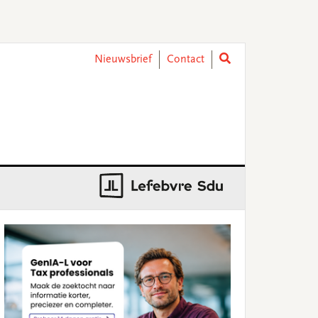
Nieuwsbrief
Contact
rimary
idebar