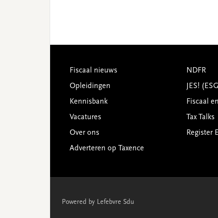
Footer
Fiscaal nieuws
NDFR
Opleidingen
JES! (ES
Kennisbank
Fiscaal e
Vacatures
Tax Talks
Over ons
Register 
Adverteren op Taxence
Powered by Lefebvre Sdu