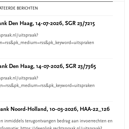
ATEERDE BERICHTEN
nk Den Haag, 14-07-2026, SGR 23/7215
spraak.nl/uitspraak?
n=rss&pk_medium=rss&pk_keyword=uitspraken
nk Den Haag, 14-07-2026, SGR 23/7365
spraak.nl/uitspraak?
n=rss&pk_medium=rss&pk_keyword=uitspraken
nk Noord-Holland, 10-03-2026, HAA-22_126
n inmiddels terugontvangen bedrag aan invoerrechten en
nformatie: https://deeplink.rechtspraak.nl/uitspraak?