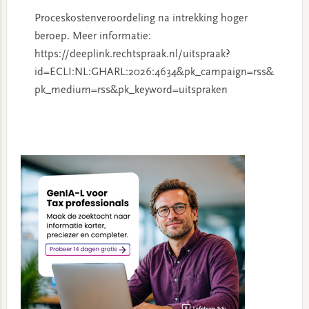
Proceskostenveroordeling na intrekking hoger
beroep. Meer informatie:
https://deeplink.rechtspraak.nl/uitspraak?
id=ECLI:NL:GHARL:2026:4634&pk_campaign=rss&
pk_medium=rss&pk_keyword=uitspraken
Primary
Sidebar