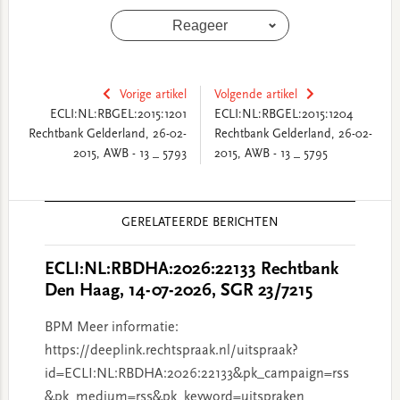
Reageer
Vorige artikel
Volgende artikel
ECLI:NL:RBGEL:2015:1201
ECLI:NL:RBGEL:2015:1204
Rechtbank Gelderland, 26-02-
Rechtbank Gelderland, 26-02-
2015, AWB - 13 _ 5793
2015, AWB - 13 _ 5795
Reader
GERELATEERDE BERICHTEN
Interactions
ECLI:NL:RBDHA:2026:22133 Rechtbank
Den Haag, 14-07-2026, SGR 23/7215
BPM Meer informatie:
https://deeplink.rechtspraak.nl/uitspraak?
id=ECLI:NL:RBDHA:2026:22133&pk_campaign=rss
&pk_medium=rss&pk_keyword=uitspraken