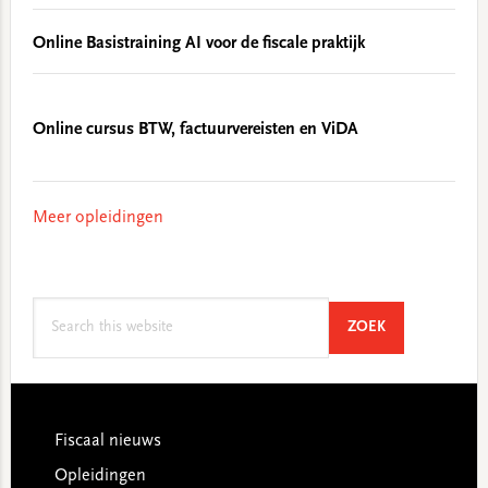
Online Basistraining AI voor de fiscale praktijk
Online cursus BTW, factuurvereisten en ViDA
Meer opleidingen
Search
SEARCH
ZOEK
this
website
Footer
Fiscaal nieuws
Opleidingen