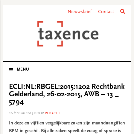
Skip
Skip
Skip
Skip
to
to
to
to
Nieuwsbrief
Contact
primary
main
primary
footer
navigation
content
sidebar
MENU
ECLI:NL:RBGEL:2015:1202 Rechtbank
Gelderland, 26-02-2015, AWB – 13 _
5794
26 februari 2015
DOOR
REDACTIE
In deze en vijftien vergelijkbare zaken zijn maandaangiften
BPM in geschil. Bij alle zaken speelt de vraag of sprake is