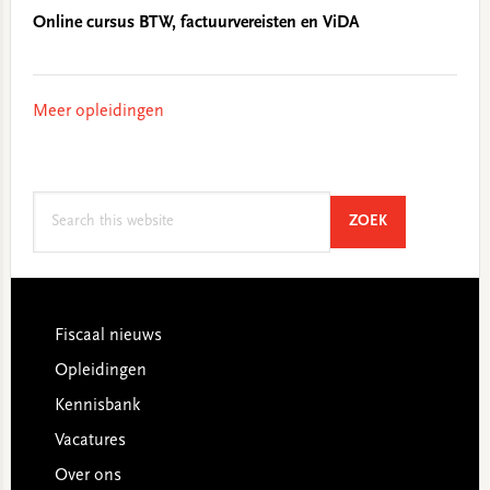
Online cursus BTW, factuurvereisten en ViDA
Meer opleidingen
Search
SEARCH
ZOEK
this
website
Footer
Fiscaal nieuws
Opleidingen
Kennisbank
Vacatures
Over ons