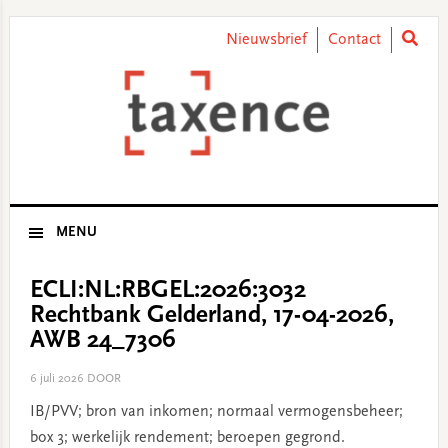
Skip
Skip
Skip
Skip
to
to
to
to
Nieuwsbrief
Contact
primary
main
primary
footer
navigation
content
sidebar
MENU
ECLI:NL:RBGEL:2026:3032
Rechtbank Gelderland, 17-04-2026,
AWB 24_7306
6 juli 2026
DOOR
IB/PVV; bron van inkomen; normaal vermogensbeheer;
box 3; werkelijk rendement; beroepen gegrond.