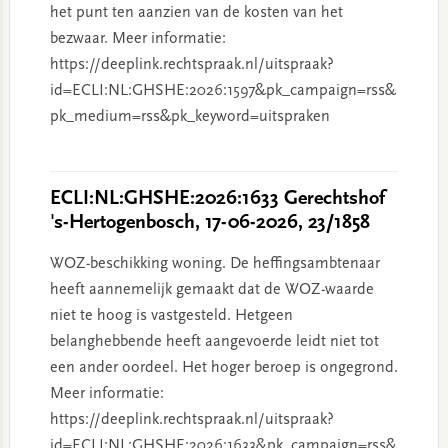
het punt ten aanzien van de kosten van het
bezwaar. Meer informatie:
https://deeplink.rechtspraak.nl/uitspraak?
id=ECLI:NL:GHSHE:2026:1597&pk_campaign=rss&
pk_medium=rss&pk_keyword=uitspraken
ECLI:NL:GHSHE:2026:1633 Gerechtshof
's-Hertogenbosch, 17-06-2026, 23/1858
WOZ-beschikking woning. De heffingsambtenaar
heeft aannemelijk gemaakt dat de WOZ-waarde
niet te hoog is vastgesteld. Hetgeen
belanghebbende heeft aangevoerde leidt niet tot
een ander oordeel. Het hoger beroep is ongegrond.
Meer informatie:
https://deeplink.rechtspraak.nl/uitspraak?
id=ECLI:NL:GHSHE:2026:1633&pk_campaign=rss&