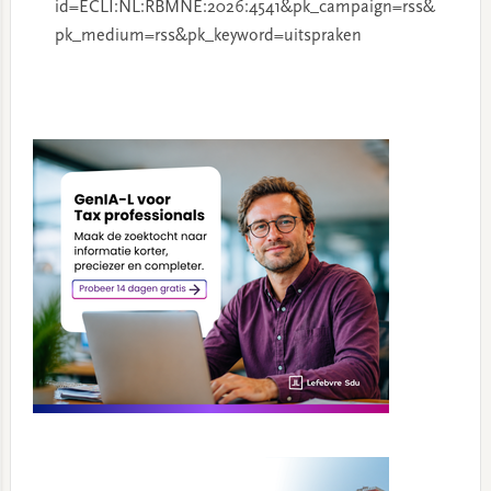
id=ECLI:NL:RBMNE:2026:4541&pk_campaign=rss&
pk_medium=rss&pk_keyword=uitspraken
Primary
Sidebar