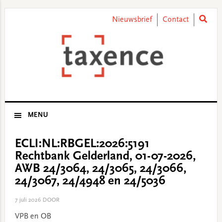
Skip
Skip
Skip
Skip
to
to
to
to
Nieuwsbrief
Contact
primary
main
primary
footer
navigation
content
sidebar
MENU
ECLI:NL:RBGEL:2026:5191
Rechtbank Gelderland, 01-07-2026,
AWB 24/3064, 24/3065, 24/3066,
24/3067, 24/4948 en 24/5036
7 juli 2026
DOOR
VPB en OB