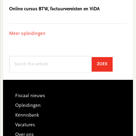
Online cursus BTW, factuurvereisten en ViDA
Meer opleidingen
Search
SEARCH
ZOEK
this
website
Footer
Fiscaal nieuws
Opleidingen
Kennisbank
Vacatures
Over ons