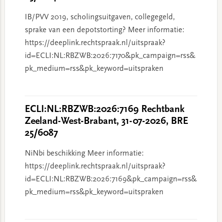
IB/PVV 2019, scholingsuitgaven, collegegeld,
sprake van een depotstorting? Meer informatie:
https://deeplink.rechtspraak.nl/uitspraak?
id=ECLI:NL:RBZWB:2026:7170&pk_campaign=rss&
pk_medium=rss&pk_keyword=uitspraken
ECLI:NL:RBZWB:2026:7169 Rechtbank
Zeeland-West-Brabant, 31-07-2026, BRE
25/6087
NiNbi beschikking Meer informatie:
https://deeplink.rechtspraak.nl/uitspraak?
id=ECLI:NL:RBZWB:2026:7169&pk_campaign=rss&
pk_medium=rss&pk_keyword=uitspraken