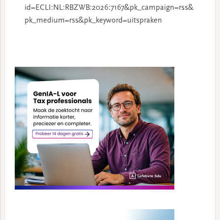
id=ECLI:NL:RBZWB:2026:7167&pk_campaign=rss&
pk_medium=rss&pk_keyword=uitspraken
Primary
Sidebar