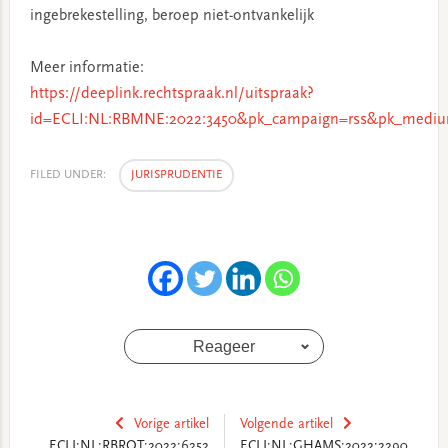
ingebrekestelling, beroep niet-ontvankelijk
Meer informatie:
https://deeplink.rechtspraak.nl/uitspraak?
id=ECLI:NL:RBMNE:2022:3450&pk_campaign=rss&pk_mediu
FILED UNDER:
JURISPRUDENTIE
Reageer
Vorige artikel
Volgende artikel
ECLI:NL:RBROT:2022:6252
ECLI:NL:GHAMS:2022:2290