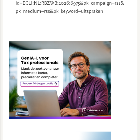
id=ECLI:NL:RBZWB:2026:6975&pk_campaign=rss&
pk_medium=rss&pk_keyword=uitspraken
Primary
Sidebar