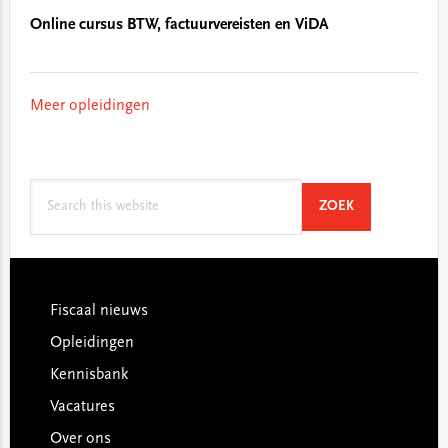
Online cursus BTW, factuurvereisten en ViDA
Meer opleidingen
Search
SEARCH
ZOEK
this
website
Footer
Fiscaal nieuws
Opleidingen
Kennisbank
Vacatures
Over ons