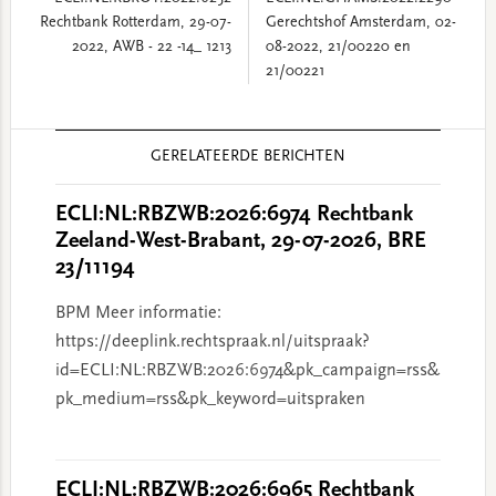
Rechtbank Rotterdam, 29-07-
Gerechtshof Amsterdam, 02-
2022, AWB - 22 -14_ 1213
08-2022, 21/00220 en
21/00221
Reader
GERELATEERDE BERICHTEN
Interactions
ECLI:NL:RBZWB:2026:6974 Rechtbank
Zeeland-West-Brabant, 29-07-2026, BRE
23/11194
BPM Meer informatie:
https://deeplink.rechtspraak.nl/uitspraak?
id=ECLI:NL:RBZWB:2026:6974&pk_campaign=rss&
pk_medium=rss&pk_keyword=uitspraken
ECLI:NL:RBZWB:2026:6965 Rechtbank