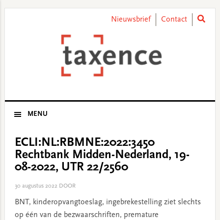
Skip
Skip
Skip
Skip
to
to
to
to
Nieuwsbrief
Contact
primary
main
primary
footer
navigation
content
sidebar
MENU
ECLI:NL:RBMNE:2022:3450
Rechtbank Midden-Nederland, 19-
08-2022, UTR 22/2560
30 augustus 2022
DOOR
BNT, kinderopvangtoeslag, ingebrekestelling ziet slechts
op één van de bezwaarschriften, premature