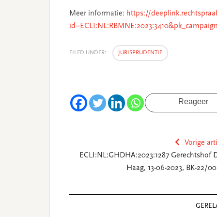
Meer informatie:
https://deeplink.rechtspraa
id=ECLI:NL:RBMNE:2023:3410&pk_campaign
FILED UNDER:
JURISPRUDENTIE
Reageer
Vorige art
ECLI:NL:GHDHA:2023:1287 Gerechtshof 
Haag, 13-06-2023, BK-22/00
Reader
GEREL
Interactions