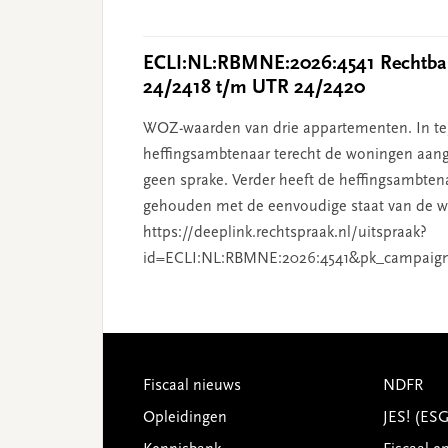
ECLI:NL:RBMNE:2026:4541 Rechtban
24/2418 t/m UTR 24/2420
WOZ-waarden van drie appartementen. In tege
heffingsambtenaar terecht de woningen aang
geen sprake. Verder heeft de heffingsambten
gehouden met de eenvoudige staat van de wo
https://deeplink.rechtspraak.nl/uitspraak?
id=ECLI:NL:RBMNE:2026:4541&pk_campaig
Footer
Fiscaal nieuws
NDFR
Opleidingen
JES! (ES