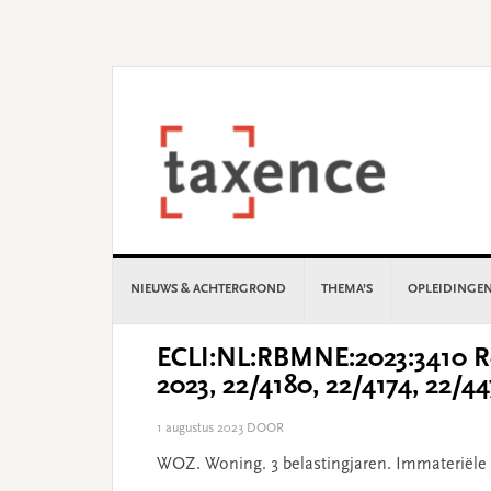
Skip
Skip
Skip
Skip
to
to
to
to
primary
main
primary
footer
navigation
content
sidebar
NIEUWS & ACHTERGROND
THEMA’S
OPLEIDINGE
ECLI:NL:RBMNE:2023:3410 Re
2023, 22/4180, 22/4174, 22/4
1 augustus 2023
DOOR
WOZ. Woning. 3 belastingjaren. Immateriële