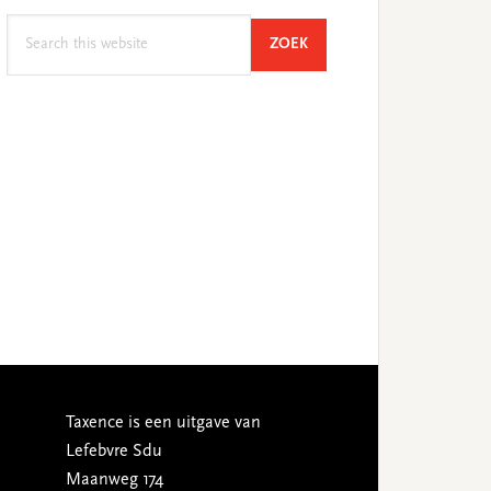
Search
SEARCH
ZOEK
this
website
Taxence is een uitgave van
Lefebvre Sdu
Maanweg 174