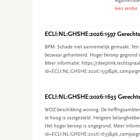
legaliteits
lees verder
ECLI:NL:GHSHE:2026:1597 Gerechtsh
BPM. Schade niet aannemelijk gemaakt. Ten o
bezwaar gehanteerd. Hoger beroep gegrond o
Meer informatie: https://deeplink.rechtspraa
id=ECLI:NL:GHSHE:2026:1597&pk_campaign
ECLI:NL:GHSHE:2026:1633 Gerechtsh
WOZ-beschikking woning. De heffingsambten
te hoog is vastgesteld. Hetgeen belanghebben
Het hoger beroep is ongegrond. Meer informat
id=ECLI:NL:GHSHE:2026:1633&pk_campaig