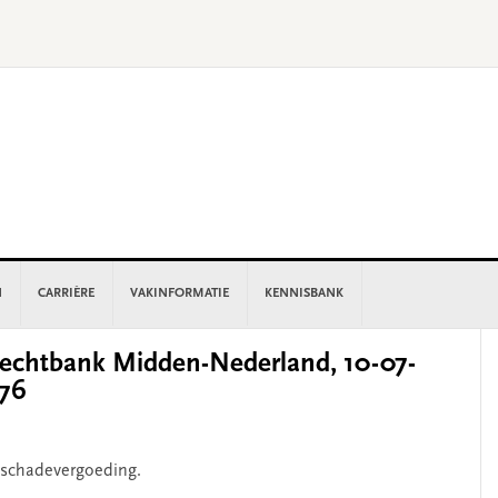
N
CARRIÈRE
VAKINFORMATIE
KENNISBANK
P
chtbank Midden-Nederland, 10-07-
S
476
 schadevergoeding.