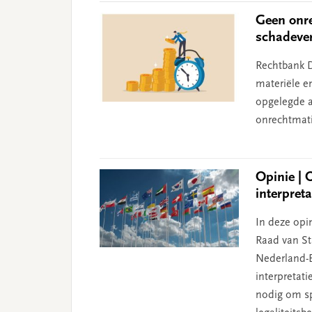
Geen onre
schadeve
Rechtbank D
materiële e
opgelegde aa
onrechtmati
Opinie | 
interpret
In deze opin
Raad van Sta
Nederland-B
interpretat
nodig om sp