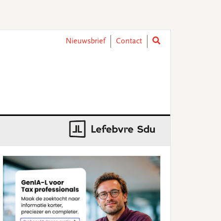
Nieuwsbrief
Contact
rimary
idebar