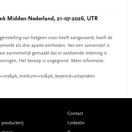
k Midden-Nederland, 21-07-2026, UTR
nstelling van hetgeen eiser heeft aangevoerd, heeft de
emerkt als drie aparte eenheden. Van een samenstel is
aar aannemelijk gemaakt dat er voldoende rekening is
ningen. Het beroep is ongegrond. Meer informatie:
n=rss&pk_medium=rss&pk_keyword=uitspraken
Contact
G producten)
Linkedin