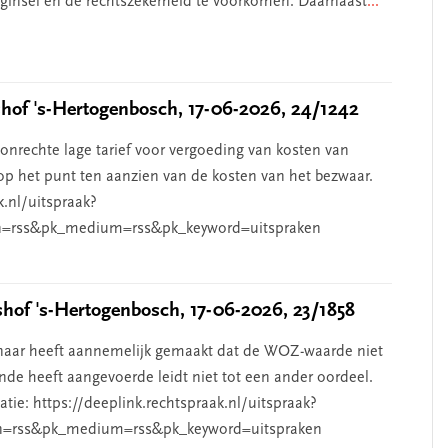
beginsel en de rechtszekerheid te voorkomen. Daarnaast
...
of 's-Hertogenbosch, 17-06-2026, 24/1242
nrechte lage tarief voor vergoeding van kosten van
p het punt ten aanzien van de kosten van het bezwaar.
k.nl/uitspraak?
=rss&pk_medium=rss&pk_keyword=uitspraken
of 's-Hertogenbosch, 17-06-2026, 23/1858
aar heeft aannemelijk gemaakt dat de WOZ-waarde niet
de heeft aangevoerde leidt niet tot een ander oordeel.
ie: https://deeplink.rechtspraak.nl/uitspraak?
n=rss&pk_medium=rss&pk_keyword=uitspraken