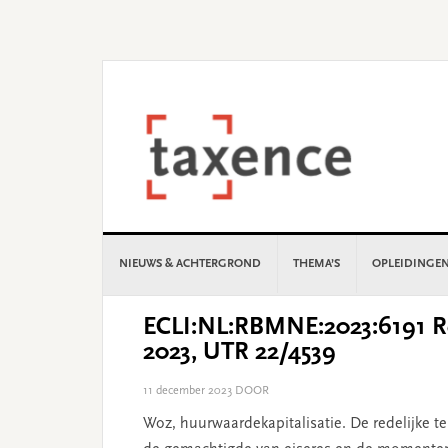
Skip
Skip
Skip
Skip
to
to
to
to
primary
main
primary
footer
navigation
content
sidebar
NIEUWS & ACHTERGROND
THEMA’S
OPLEIDINGE
ECLI:NL:RBMNE:2023:6191 Re
2023, UTR 22/4539
11 december 2023
DOOR
Woz, huurwaardekapitalisatie. De redelijke 