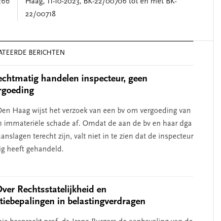
266
Haag, 11-10-2023, BK-22/00706 tot en met BK-
22/00718
ATEERDE BERICHTEN
chtmatig handelen inspecteur, geen
rgoeding
en Haag wijst het verzoek van een bv om vergoeding van
n immateriële schade af. Omdat de aan de bv en haar dga
nslagen terecht zijn, valt niet in te zien dat de inspecteur
g heeft gehandeld.
Over Rechtsstatelijkheid en
atiebepalingen in belastingverdragen