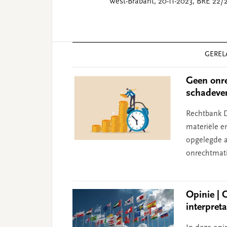
West-Brabant, 20-11-2023, BRE 22/
Reader
GEREL
Interactions
Geen onre
schadeve
Rechtbank D
materiële e
opgelegde aa
onrechtmati
Opinie | 
interpret