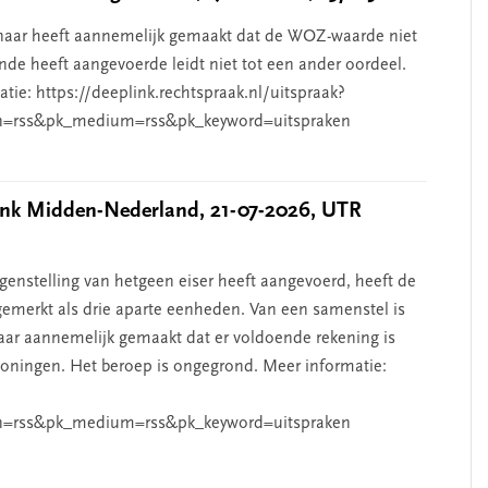
aar heeft aannemelijk gemaakt dat de WOZ-waarde niet
de heeft aangevoerde leidt niet tot een ander oordeel.
ie: https://deeplink.rechtspraak.nl/uitspraak?
n=rss&pk_medium=rss&pk_keyword=uitspraken
k Midden-Nederland, 21-07-2026, UTR
nstelling van hetgeen eiser heeft aangevoerd, heeft de
emerkt als drie aparte eenheden. Van een samenstel is
aar aannemelijk gemaakt dat er voldoende rekening is
ningen. Het beroep is ongegrond. Meer informatie:
n=rss&pk_medium=rss&pk_keyword=uitspraken