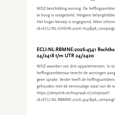
WOZ-beschikking woning. De heffingsambten
te hoog is vastgesteld. Hetgeen belanghebben
Het hoger beroep is ongegrond. Meer informat
id=ECLI:NL:GHSHE:2026:1633&pk_campaig
ECLI:NL:RBMNE:2026:4541 Rechtban
24/2418 t/m UTR 24/2420
WOZ-waarden van drie appartementen. In tege
heffingsambtenaar terecht de woningen aang
geen sprake. Verder heeft de heffingsambten
gehouden met de eenvoudige staat van de wo
https://deeplink.rechtspraak.nl/uitspraak?
id=ECLI:NL:RBMNE:2026:4541&pk_campaig