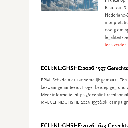
In deze opin
Raad van Sta
Nederland-B
interpretat
nodig om sp
legaliteits
lees verder
ECLI:NL:GHSHE:2026:1597 Gerechtsh
BPM. Schade niet aannemelijk gemaakt. Ten o
bezwaar gehanteerd. Hoger beroep gegrond o
Meer informatie: https://deeplink.rechtspraa
id=ECLI:NL:GHSHE:2026:1597&pk_campaign
ECLI:NL:GHSHE:2026:1633 Gerechtsh