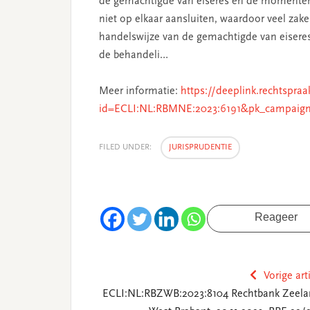
de gemachtigde van eiseres en de momenten 
niet op elkaar aansluiten, waardoor veel zak
handelswijze van de gemachtigde van eiseres 
de behandeli…
Meer informatie:
https://deeplink.rechtspraa
id=ECLI:NL:RBMNE:2023:6191&pk_campaign
FILED UNDER:
JURISPRUDENTIE
Reageer
Vorige art
ECLI:NL:RBZWB:2023:8104 Rechtbank Zeela