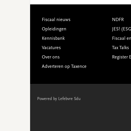
Footer
Fiscaal nieuws
NDFR
Opleidingen
JES! (ES
Kennisbank
Fiscaal e
Vacatures
Tax Talks
Over ons
Register 
Adverteren op Taxence
Powered by Lefebvre Sdu