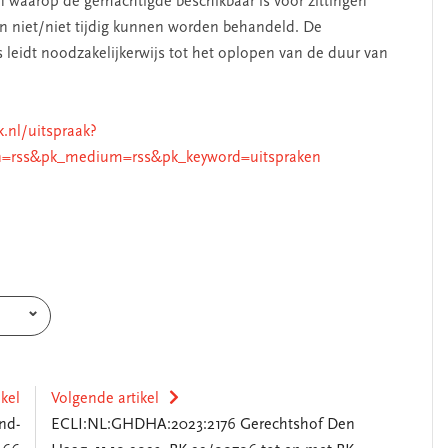
waarop de gemachtigde beschikbaar is voor zittingen
en niet/niet tijdig kunnen worden behandeld. De
leidt noodzakelijkerwijs tot het oplopen van de duur van
k.nl/uitspraak?
=rss&pk_medium=rss&pk_keyword=uitspraken
ikel
Volgende artikel
nd-
ECLI:NL:GHDHA:2023:2176 Gerechtshof Den