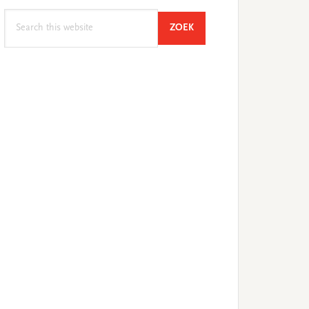
Search
SEARCH
ZOEK
this
website