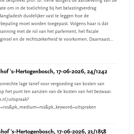
ie bespreekt prof. dr. Irene Burgers de aanbeveling van de
te om in de toelichting bij het belastingverdrag
angladesh duidelijker vast te leggen hoe de
iebepaling moet worden toegepast. Volgens haar is dat
anning met de rol van het parlement, het fiscale
beginsel en de rechtszekerheid te voorkomen. Daarnaast
...
of 's-Hertogenbosch, 17-06-2026, 24/1242
nrechte lage tarief voor vergoeding van kosten van
p het punt ten aanzien van de kosten van het bezwaar.
k.nl/uitspraak?
=rss&pk_medium=rss&pk_keyword=uitspraken
of 's-Hertogenbosch, 17-06-2026, 23/1858