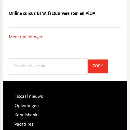
Online cursus BTW, factuurvereisten en ViDA
Meer opleidingen
Search
SEARCH
ZOEK
this
website
Footer
Fiscaal nieuws
Opleidingen
Kennisbank
Vacatures