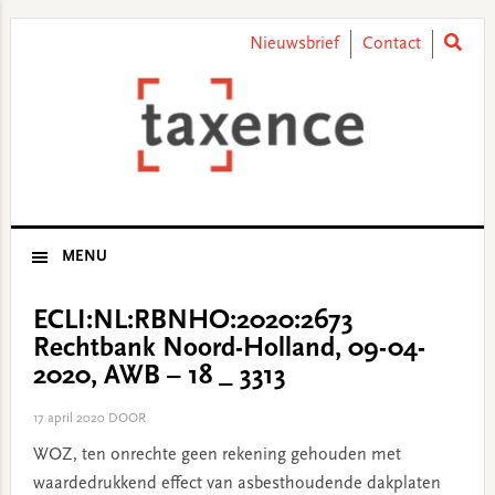
Skip
Skip
Skip
Skip
to
to
to
to
Nieuwsbrief
Contact
primary
main
primary
footer
navigation
content
sidebar
MENU
ECLI:NL:RBNHO:2020:2673
Rechtbank Noord-Holland, 09-04-
2020, AWB – 18 _ 3313
17 april 2020
DOOR
WOZ, ten onrechte geen rekening gehouden met
waardedrukkend effect van asbesthoudende dakplaten