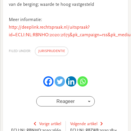
van de berging; waarde te hoog vastgesteld
Meer informatie:
http://deeplink.rechtspraak.nl/uitspraak?
id=ECLI:NL:RBNHO:2020:2673&pk_campaign=rss&pk_mediu
FILED UNDER:
JURISPRUDENTIE
Reageer
Vorige artikel
Volgende artikel
ECLI:NL:RBNHO:2020:2669
ECLI:NL:RBZWB:2020:1814