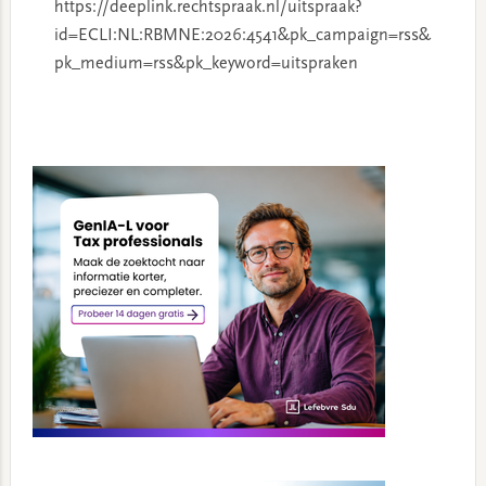
https://deeplink.rechtspraak.nl/uitspraak?
id=ECLI:NL:RBMNE:2026:4541&pk_campaign=rss&
pk_medium=rss&pk_keyword=uitspraken
Primary
Sidebar