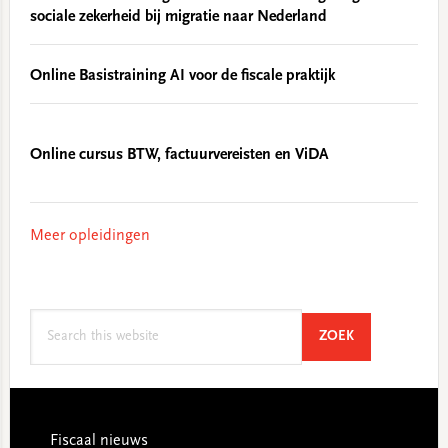
sociale zekerheid bij migratie naar Nederland
Online Basistraining AI voor de fiscale praktijk
Online cursus BTW, factuurvereisten en ViDA
Meer opleidingen
Search
SEARCH
ZOEK
this
website
Footer
Fiscaal nieuws