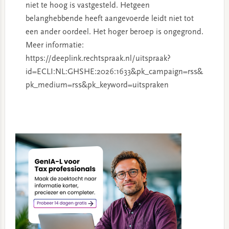
niet te hoog is vastgesteld. Hetgeen
belanghebbende heeft aangevoerde leidt niet tot
een ander oordeel. Het hoger beroep is ongegrond.
Meer informatie:
https://deeplink.rechtspraak.nl/uitspraak?
id=ECLI:NL:GHSHE:2026:1633&pk_campaign=rss&
pk_medium=rss&pk_keyword=uitspraken
Primary
Sidebar