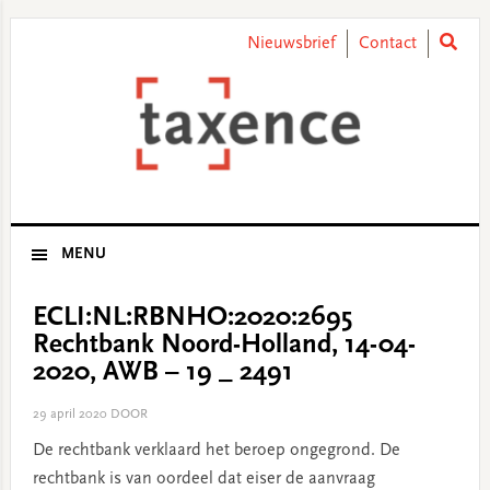
Skip
Skip
Skip
Skip
to
to
to
to
Nieuwsbrief
Contact
primary
main
primary
footer
navigation
content
sidebar
MENU
ECLI:NL:RBNHO:2020:2695
Rechtbank Noord-Holland, 14-04-
2020, AWB – 19 _ 2491
29 april 2020
DOOR
De rechtbank verklaard het beroep ongegrond. De
rechtbank is van oordeel dat eiser de aanvraag