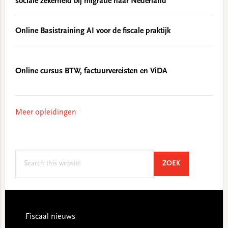
sociale zekerheid bij migratie naar Nederland
Online Basistraining AI voor de fiscale praktijk
Online cursus BTW, factuurvereisten en ViDA
Meer opleidingen
Search
SEARCH
ZOEK
this
website
Footer
Fiscaal nieuws