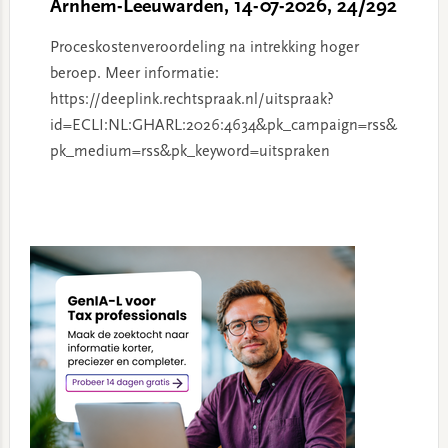
Arnhem-Leeuwarden, 14-07-2026, 24/292
Proceskostenveroordeling na intrekking hoger
beroep. Meer informatie:
https://deeplink.rechtspraak.nl/uitspraak?
id=ECLI:NL:GHARL:2026:4634&pk_campaign=rss&
pk_medium=rss&pk_keyword=uitspraken
Primary
Sidebar