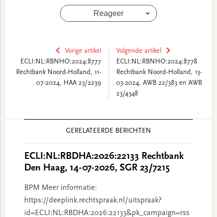
Reageer
Vorige artikel
Volgende artikel
ECLI:NL:RBNHO:2024:8777
ECLI:NL:RBNHO:2024:8778
Rechtbank Noord-Holland, 11-
Rechtbank Noord-Holland, 13-
07-2024, HAA 23/2239
03-2024, AWB 22/383 en AWB
23/4348
Reader
GERELATEERDE BERICHTEN
Interactions
ECLI:NL:RBDHA:2026:22133 Rechtbank
Den Haag, 14-07-2026, SGR 23/7215
BPM Meer informatie:
https://deeplink.rechtspraak.nl/uitspraak?
id=ECLI:NL:RBDHA:2026:22133&pk_campaign=rss