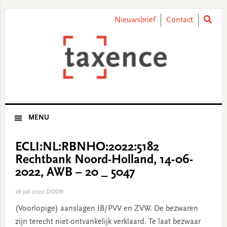
Skip
Skip
Skip
Skip
to
to
to
to
Nieuwsbrief
Contact
primary
main
primary
footer
navigation
content
sidebar
MENU
ECLI:NL:RBNHO:2022:5182
Rechtbank Noord-Holland, 14-06-
2022, AWB – 20 _ 5047
28 juli 2022
DOOR
(Voorlopige) aanslagen IB/PVV en ZVW. De bezwaren
zijn terecht niet-ontvankelijk verklaard. Te laat bezwaar