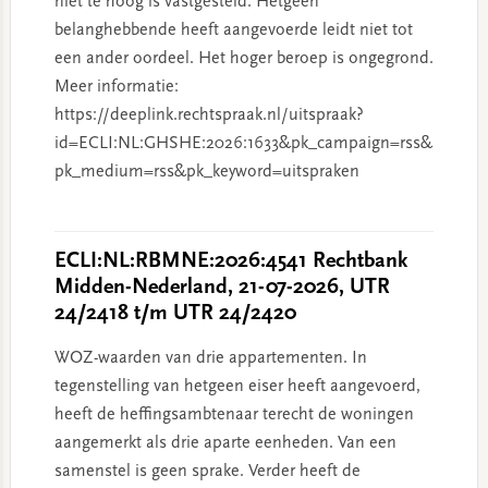
niet te hoog is vastgesteld. Hetgeen
belanghebbende heeft aangevoerde leidt niet tot
een ander oordeel. Het hoger beroep is ongegrond.
Meer informatie:
https://deeplink.rechtspraak.nl/uitspraak?
id=ECLI:NL:GHSHE:2026:1633&pk_campaign=rss&
pk_medium=rss&pk_keyword=uitspraken
ECLI:NL:RBMNE:2026:4541 Rechtbank
Midden-Nederland, 21-07-2026, UTR
24/2418 t/m UTR 24/2420
WOZ-waarden van drie appartementen. In
tegenstelling van hetgeen eiser heeft aangevoerd,
heeft de heffingsambtenaar terecht de woningen
aangemerkt als drie aparte eenheden. Van een
samenstel is geen sprake. Verder heeft de