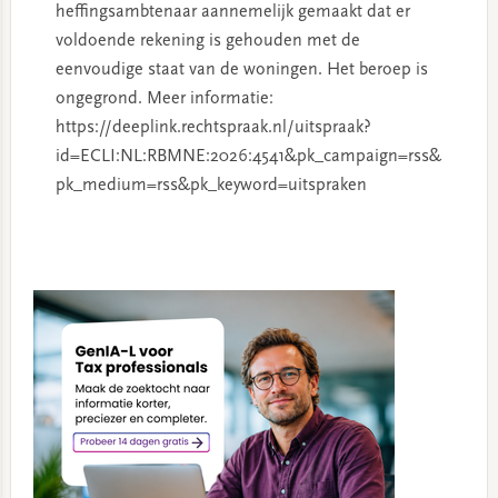
heffingsambtenaar aannemelijk gemaakt dat er
voldoende rekening is gehouden met de
eenvoudige staat van de woningen. Het beroep is
ongegrond. Meer informatie:
https://deeplink.rechtspraak.nl/uitspraak?
id=ECLI:NL:RBMNE:2026:4541&pk_campaign=rss&
pk_medium=rss&pk_keyword=uitspraken
Primary
Sidebar