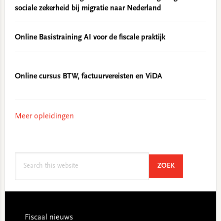
sociale zekerheid bij migratie naar Nederland
Online Basistraining AI voor de fiscale praktijk
Online cursus BTW, factuurvereisten en ViDA
Meer opleidingen
Search
SEARCH
ZOEK
this
website
Footer
Fiscaal nieuws