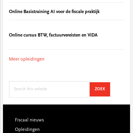
Online Basistraining AI voor de fiscale praktijk
Online cursus BTW, factuurvereisten en ViDA
Meer opleidingen
Search
SEARCH
ZOEK
this
website
Footer
Fiscaal nieuws
Opleidingen