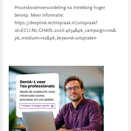
Proceskostenveroordeling na intrekking hoger
beroep. Meer informatie:
https://deeplink.rechtspraak.nl/uitspraak?
id=ECLI:NL:GHARL:2026:4634&pk_campaign=rss&
pk_medium=rss&pk_keyword=uitspraken
Primary
Sidebar