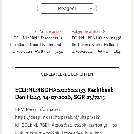
Reageer
Vorige artikel
Volgende artikel
ECLI:NL:RBNNE:2022:2765
ECLI:NL:RBNHO:2022:5458
Rechtbank Noord-Nederland,
Rechtbank Noord-Holland,
01-08-2022, AWB - 21 _ 3254
27-06-2022, HAA - 21 _ 284
Reader
GERELATEERDE BERICHTEN
Interactions
ECLI:NL:RBDHA:2026:22133 Rechtbank
Den Haag, 14-07-2026, SGR 23/7215
BPM Meer informatie:
https://deeplink.rechtspraak.nl/uitspraak?
id=ECLI:NL:RBDHA:2026:22133&pk_campaign=rss
&pk_medium=rss&pk_keyword=uitspraken