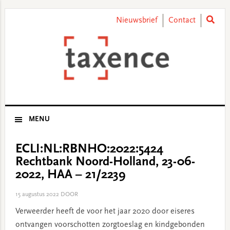
Skip
Skip
Skip
Skip
to
to
to
to
Nieuwsbrief
Contact
primary
main
primary
footer
navigation
content
sidebar
MENU
ECLI:NL:RBNHO:2022:5424
Rechtbank Noord-Holland, 23-06-
2022, HAA – 21/2239
15 augustus 2022
DOOR
Verweerder heeft de voor het jaar 2020 door eiseres
ontvangen voorschotten zorgtoeslag en kindgebonden