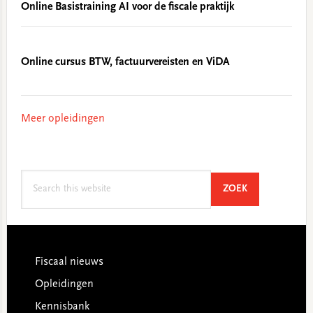
Online Basistraining AI voor de fiscale praktijk
Online cursus BTW, factuurvereisten en ViDA
Meer opleidingen
Search
SEARCH
ZOEK
this
website
Footer
Fiscaal nieuws
Opleidingen
Kennisbank