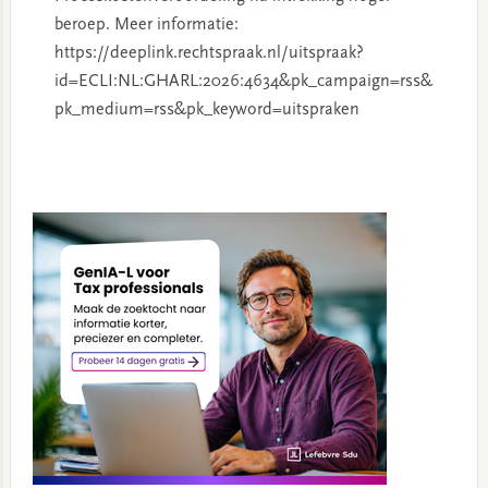
beroep. Meer informatie:
https://deeplink.rechtspraak.nl/uitspraak?
id=ECLI:NL:GHARL:2026:4634&pk_campaign=rss&
pk_medium=rss&pk_keyword=uitspraken
Primary
Sidebar