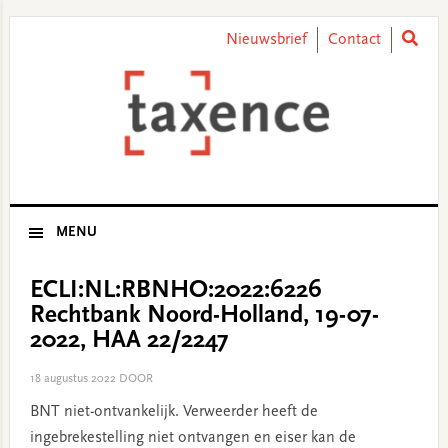
Skip
Skip
Skip
Skip
to
to
to
to
Nieuwsbrief
Contact
primary
main
primary
footer
navigation
content
sidebar
MENU
ECLI:NL:RBNHO:2022:6226
Rechtbank Noord-Holland, 19-07-
2022, HAA 22/2247
18 augustus 2022
DOOR
BNT niet-ontvankelijk. Verweerder heeft de
ingebrekestelling niet ontvangen en eiser kan de