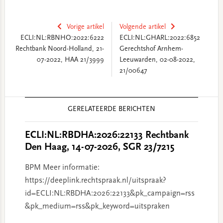
Vorige artikel
Volgende artikel
ECLI:NL:RBNHO:2022:6222
ECLI:NL:GHARL:2022:6852
Rechtbank Noord-Holland, 21-
Gerechtshof Arnhem-
07-2022, HAA 21/3999
Leeuwarden, 02-08-2022,
21/00647
Reader
GERELATEERDE BERICHTEN
Interactions
ECLI:NL:RBDHA:2026:22133 Rechtbank
Den Haag, 14-07-2026, SGR 23/7215
BPM Meer informatie:
https://deeplink.rechtspraak.nl/uitspraak?
id=ECLI:NL:RBDHA:2026:22133&pk_campaign=rss
&pk_medium=rss&pk_keyword=uitspraken