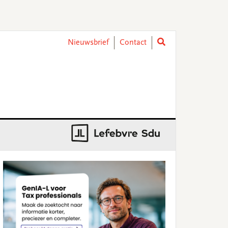
Nieuwsbrief
Contact
rimary
idebar