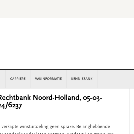
N
CARRIÈRE
VAKINFORMATIE
KENNISBANK
P
echtbank Noord-Holland, 05-03-
S
24/6237
n verkapte winstuitdeling geen sprake. Belanghebbende