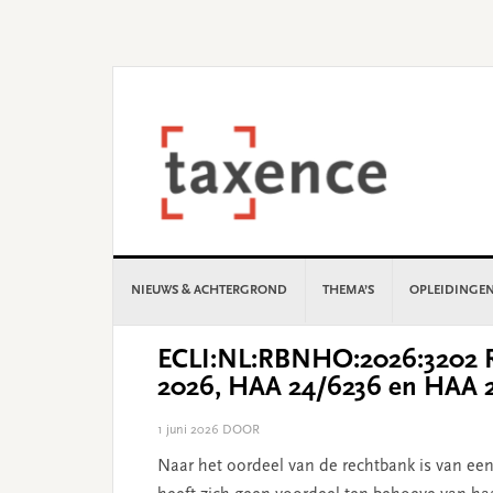
Skip
Skip
Skip
Skip
to
to
to
to
primary
main
primary
footer
navigation
content
sidebar
NIEUWS & ACHTERGROND
THEMA’S
OPLEIDINGE
ECLI:NL:RBNHO:2026:3202 R
2026, HAA 24/6236 en HAA 
1 juni 2026
DOOR
Naar het oordeel van de rechtbank is van ee