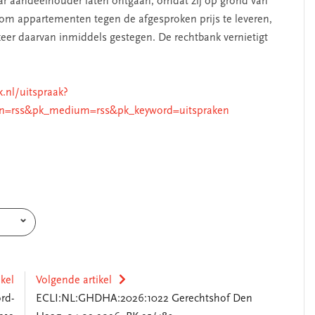
ar aandeelhouder laten ontgaan, omdat zij op grond van
om appartementen tegen de afgesproken prijs te leveren,
eer daarvan inmiddels gestegen. De rechtbank vernietigt
k.nl/uitspraak?
n=rss&pk_medium=rss&pk_keyword=uitspraken
ikel
Volgende artikel
rd-
ECLI:NL:GHDHA:2026:1022 Gerechtshof Den