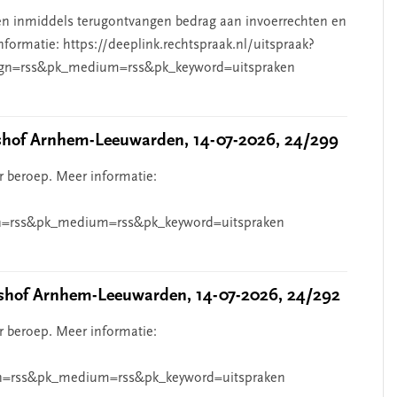
n inmiddels terugontvangen bedrag aan invoerrechten en
nformatie: https://deeplink.rechtspraak.nl/uitspraak?
gn=rss&pk_medium=rss&pk_keyword=uitspraken
hof Arnhem-Leeuwarden, 14-07-2026, 24/299
r beroep. Meer informatie:
=rss&pk_medium=rss&pk_keyword=uitspraken
hof Arnhem-Leeuwarden, 14-07-2026, 24/292
r beroep. Meer informatie:
n=rss&pk_medium=rss&pk_keyword=uitspraken