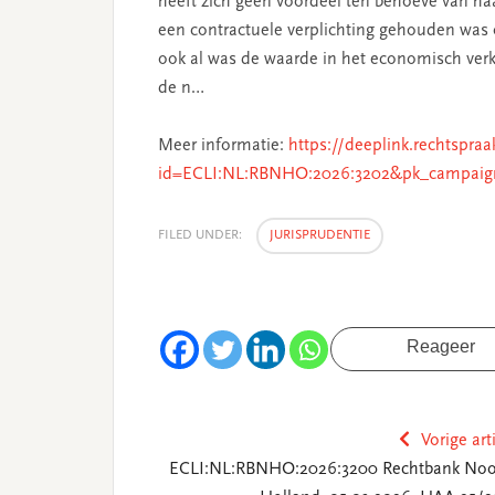
heeft zich geen voordeel ten behoeve van ha
een contractuele verplichting gehouden was 
ook al was de waarde in het economisch verk
de n…
Meer informatie:
https://deeplink.rechtspraa
id=ECLI:NL:RBNHO:2026:3202&pk_campaig
FILED UNDER:
JURISPRUDENTIE
Reageer
Vorige art
ECLI:NL:RBNHO:2026:3200 Rechtbank Noo