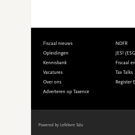
Footer
Fiscaal nieuws
NDFR
Opleidingen
JES! (ES
Kennisbank
Fiscaal e
Vacatures
Tax Talks
Over ons
Register 
Adverteren op Taxence
Powered by Lefebvre Sdu