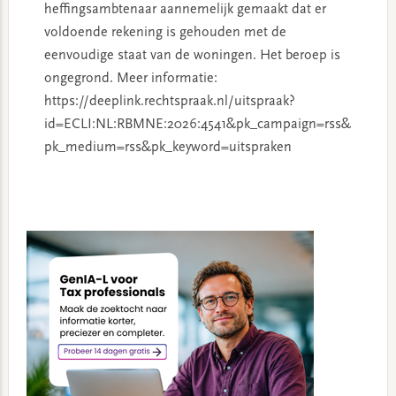
heffingsambtenaar aannemelijk gemaakt dat er
voldoende rekening is gehouden met de
eenvoudige staat van de woningen. Het beroep is
ongegrond. Meer informatie:
https://deeplink.rechtspraak.nl/uitspraak?
id=ECLI:NL:RBMNE:2026:4541&pk_campaign=rss&
pk_medium=rss&pk_keyword=uitspraken
Primary
Sidebar