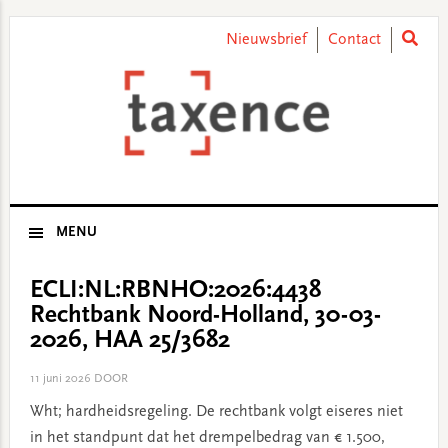
Skip
Skip
Skip
Skip
to
to
to
to
Nieuwsbrief
Contact
primary
main
primary
footer
navigation
content
sidebar
MENU
ECLI:NL:RBNHO:2026:4438
Rechtbank Noord-Holland, 30-03-
2026, HAA 25/3682
11 juni 2026
DOOR
Wht; hardheidsregeling. De rechtbank volgt eiseres niet
in het standpunt dat het drempelbedrag van € 1.500,