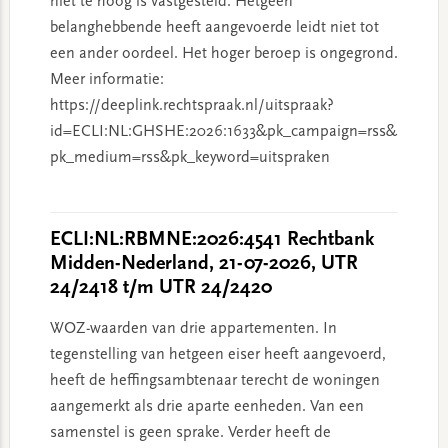
niet te hoog is vastgesteld. Hetgeen
belanghebbende heeft aangevoerde leidt niet tot
een ander oordeel. Het hoger beroep is ongegrond.
Meer informatie:
https://deeplink.rechtspraak.nl/uitspraak?
id=ECLI:NL:GHSHE:2026:1633&pk_campaign=rss&
pk_medium=rss&pk_keyword=uitspraken
ECLI:NL:RBMNE:2026:4541 Rechtbank
Midden-Nederland, 21-07-2026, UTR
24/2418 t/m UTR 24/2420
WOZ-waarden van drie appartementen. In
tegenstelling van hetgeen eiser heeft aangevoerd,
heeft de heffingsambtenaar terecht de woningen
aangemerkt als drie aparte eenheden. Van een
samenstel is geen sprake. Verder heeft de