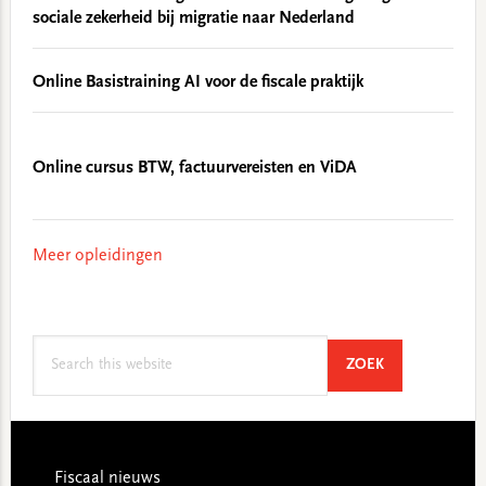
sociale zekerheid bij migratie naar Nederland
Online Basistraining AI voor de fiscale praktijk
Online cursus BTW, factuurvereisten en ViDA
Meer opleidingen
Search
SEARCH
ZOEK
this
website
Footer
Fiscaal nieuws