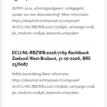
IB/PVV 2019, scholingsuitgaven, collegegeld,
sprake van een depotstorting? Meer informatie:
https://deeplink.rechtspraak.nl/uitspraak?
id=ECLI:NL:RBZWB:2026:7170&pk_campaign=rss&
pk_medium=rss&pk_keyword=uitspraken
ECLI:NL:RBZWB:2026:7169 Rechtbank
Zeeland-West-Brabant, 31-07-2026, BRE
25/6087
NiNbi beschikking Meer informatie:
https://deeplink.rechtspraak.nl/uitspraak?
id=ECLI:NL:RBZWB:2026:7169&pk_campaign=rss&
pk_medium=rss&pk_keyword=uitspraken