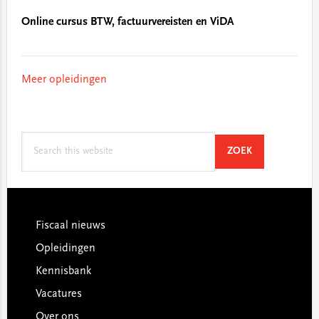
Online cursus BTW, factuurvereisten en ViDA
Meer opleidingen
Search
SEARCH
ZOEK
this
website
Footer
Fiscaal nieuws
Opleidingen
Kennisbank
Vacatures
Over ons