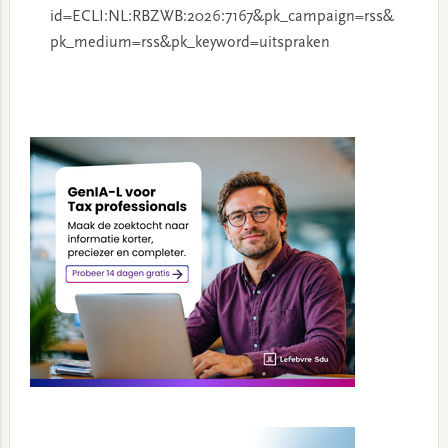
id=ECLI:NL:RBZWB:2026:7167&pk_campaign=rss&
pk_medium=rss&pk_keyword=uitspraken
Primary
Sidebar