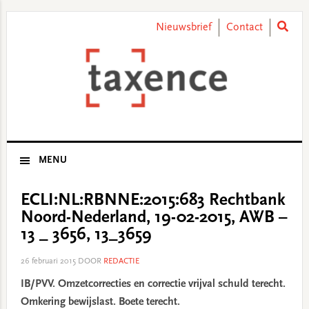
Skip
Skip
Skip
Skip
to
to
to
to
Nieuwsbrief
Contact
primary
main
primary
footer
navigation
content
sidebar
MENU
ECLI:NL:RBNNE:2015:683 Rechtbank
Noord-Nederland, 19-02-2015, AWB –
13 _ 3656, 13_3659
26 februari 2015
DOOR
REDACTIE
IB/PVV. Omzetcorrecties en correctie vrijval schuld terecht.
Omkering bewijslast. Boete terecht.