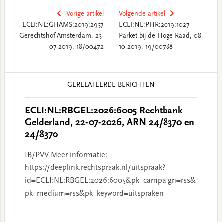
Vorige artikel
Volgende artikel
ECLI:NL:GHAMS:2019:2937
ECLI:NL:PHR:2019:1027
Gerechtshof Amsterdam, 23-
Parket bij de Hoge Raad, 08-
07-2019, 18/00472
10-2019, 19/00788
Reader
GERELATEERDE BERICHTEN
Interactions
ECLI:NL:RBGEL:2026:6005 Rechtbank
Gelderland, 22-07-2026, ARN 24/8370 en
24/8370
IB/PVV Meer informatie:
https://deeplink.rechtspraak.nl/uitspraak?
id=ECLI:NL:RBGEL:2026:6005&pk_campaign=rss&
pk_medium=rss&pk_keyword=uitspraken