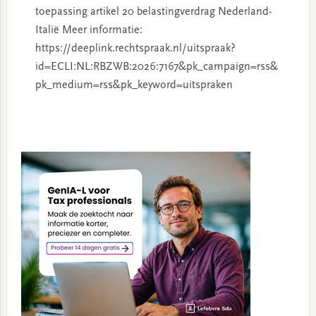
toepassing artikel 20 belastingverdrag Nederland-
Italië Meer informatie:
https://deeplink.rechtspraak.nl/uitspraak?
id=ECLI:NL:RBZWB:2026:7167&pk_campaign=rss&
pk_medium=rss&pk_keyword=uitspraken
Primary
Sidebar