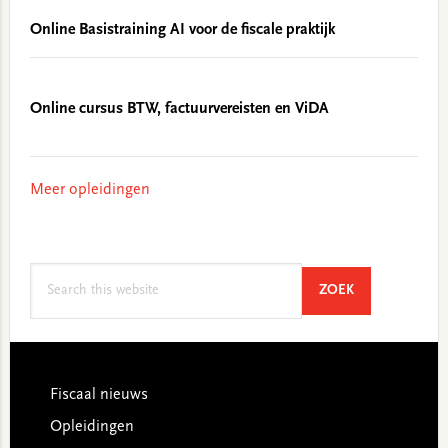
Online Basistraining AI voor de fiscale praktijk
Online cursus BTW, factuurvereisten en ViDA
Meer opleidingen
Search
SEARCH
ZOEK
this
website
Footer
Fiscaal nieuws
Opleidingen