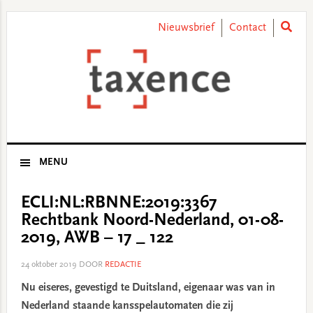
Skip
Skip
Skip
Skip
to
to
to
to
Nieuwsbrief
Contact
primary
main
primary
footer
navigation
content
sidebar
MENU
ECLI:NL:RBNNE:2019:3367
Rechtbank Noord-Nederland, 01-08-
2019, AWB – 17 _ 122
24 oktober 2019
DOOR
REDACTIE
Nu eiseres, gevestigd te Duitsland, eigenaar was van in
Nederland staande kansspelautomaten die zij