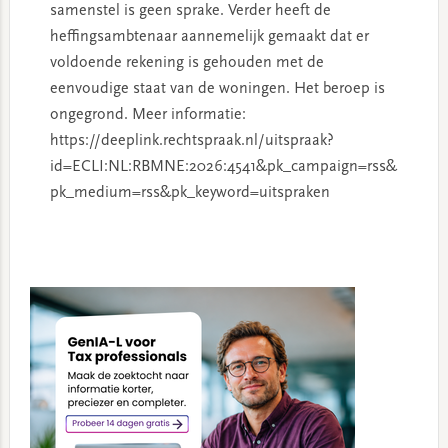
samenstel is geen sprake. Verder heeft de
heffingsambtenaar aannemelijk gemaakt dat er
voldoende rekening is gehouden met de
eenvoudige staat van de woningen. Het beroep is
ongegrond. Meer informatie:
https://deeplink.rechtspraak.nl/uitspraak?
id=ECLI:NL:RBMNE:2026:4541&pk_campaign=rss&
pk_medium=rss&pk_keyword=uitspraken
Primary
Sidebar