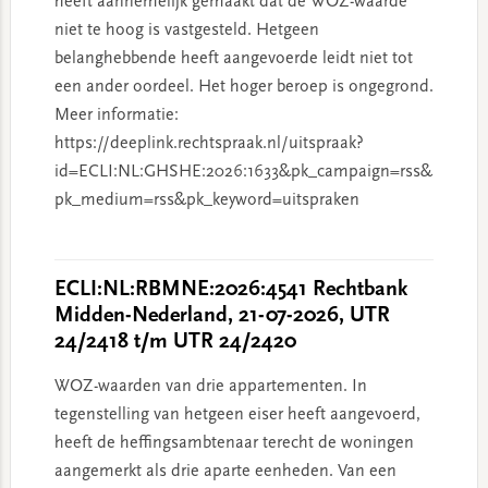
heeft aannemelijk gemaakt dat de WOZ-waarde
niet te hoog is vastgesteld. Hetgeen
belanghebbende heeft aangevoerde leidt niet tot
een ander oordeel. Het hoger beroep is ongegrond.
Meer informatie:
https://deeplink.rechtspraak.nl/uitspraak?
id=ECLI:NL:GHSHE:2026:1633&pk_campaign=rss&
pk_medium=rss&pk_keyword=uitspraken
ECLI:NL:RBMNE:2026:4541 Rechtbank
Midden-Nederland, 21-07-2026, UTR
24/2418 t/m UTR 24/2420
WOZ-waarden van drie appartementen. In
tegenstelling van hetgeen eiser heeft aangevoerd,
heeft de heffingsambtenaar terecht de woningen
aangemerkt als drie aparte eenheden. Van een