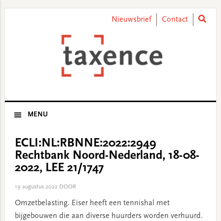
Skip
Skip
Skip
Skip
to
to
to
to
Nieuwsbrief
Contact
primary
main
primary
footer
navigation
content
sidebar
MENU
ECLI:NL:RBNNE:2022:2949
Rechtbank Noord-Nederland, 18-08-
2022, LEE 21/1747
19 augustus 2022
DOOR
Omzetbelasting. Eiser heeft een tennishal met
bijgebouwen die aan diverse huurders worden verhuurd.