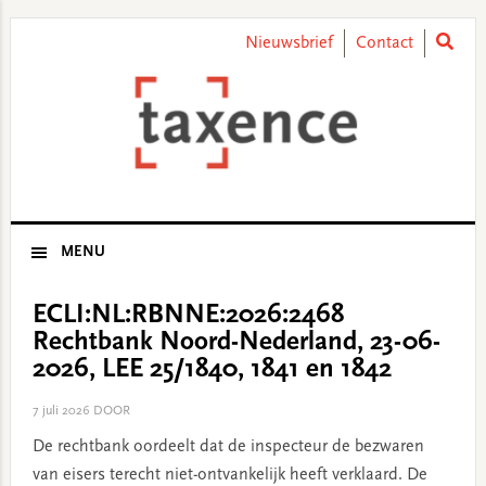
Skip
Skip
Skip
Skip
to
to
to
to
Nieuwsbrief
Contact
primary
main
primary
footer
navigation
content
sidebar
MENU
ECLI:NL:RBNNE:2026:2468
Rechtbank Noord-Nederland, 23-06-
2026, LEE 25/1840, 1841 en 1842
7 juli 2026
DOOR
De rechtbank oordeelt dat de inspecteur de bezwaren
van eisers terecht niet-ontvankelijk heeft verklaard. De