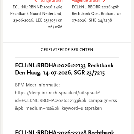
Vorige artikel
Volgende artikel
ECLI:NL:RBNNE:2026:2469
ECLI:NL:RBOBR:2026:4781
Rechtbank Noord-Nederland,
Rechtbank Oost-Brabant, 02-
23-06-2026, LEE 25/3031 en
07-2026, SHE 24/1298
26/1286
Reader
GERELATEERDE BERICHTEN
Interactions
ECLI:NL:RBDHA:2026:22133 Rechtbank
Den Haag, 14-07-2026, SGR 23/7215
BPM Meer informatie:
https://deeplink.rechtspraak.nl/uitspraak?
id=ECLI:NL:RBDHA:2026:22133&pk_campaign=rss
&pk_medium=rss&pk_keyword=uitspraken
ECLI:NL:RBDHA:2026:22128 Rechtbank