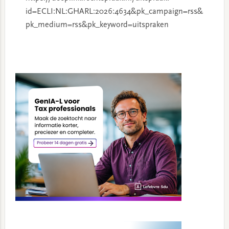
id=ECLI:NL:GHARL:2026:4634&pk_campaign=rss&
pk_medium=rss&pk_keyword=uitspraken
Primary
Sidebar