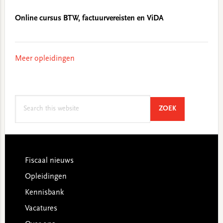
Online cursus BTW, factuurvereisten en ViDA
Meer opleidingen
Search
SEARCH
ZOEK
this
website
Footer
Fiscaal nieuws
Opleidingen
Kennisbank
Vacatures