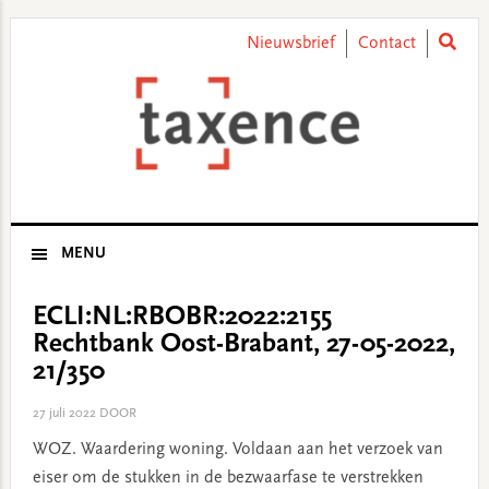
Skip
Skip
Skip
Skip
to
to
to
to
Nieuwsbrief
Contact
primary
main
primary
footer
navigation
content
sidebar
MENU
ECLI:NL:RBOBR:2022:2155
Rechtbank Oost-Brabant, 27-05-2022,
21/350
27 juli 2022
DOOR
WOZ. Waardering woning. Voldaan aan het verzoek van
eiser om de stukken in de bezwaarfase te verstrekken