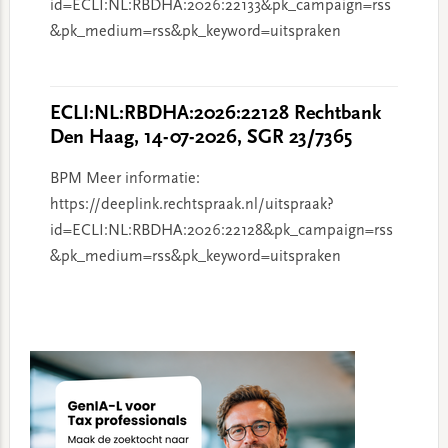
id=ECLI:NL:RBDHA:2026:22133&pk_campaign=rss
&pk_medium=rss&pk_keyword=uitspraken
ECLI:NL:RBDHA:2026:22128 Rechtbank
Den Haag, 14-07-2026, SGR 23/7365
BPM Meer informatie:
https://deeplink.rechtspraak.nl/uitspraak?
id=ECLI:NL:RBDHA:2026:22128&pk_campaign=rss
&pk_medium=rss&pk_keyword=uitspraken
Primary
Sidebar