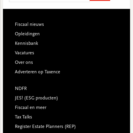
website
Footer
Fiscaal nieuws
Opleidingen
Kennisbank
Vacatures
Over ons
Adverteren op Taxence
NDFR
JES! (ESG producten)
Fiscaal en meer
Tax Talks
Register Estate Planners (REP)