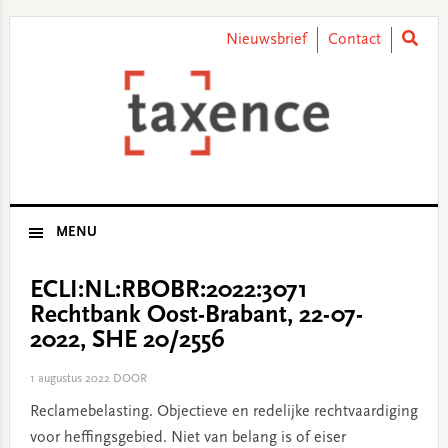
Skip
Skip
Skip
Skip
to
to
to
to
Nieuwsbrief
Contact
primary
main
primary
footer
navigation
content
sidebar
MENU
ECLI:NL:RBOBR:2022:3071
Rechtbank Oost-Brabant, 22-07-
2022, SHE 20/2556
1 augustus 2022
DOOR
Reclamebelasting. Objectieve en redelijke rechtvaardiging
voor heffingsgebied. Niet van belang is of eiser