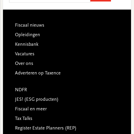
website
Footer
Fiscaal nieuws
Opleidingen
Kennisbank
Vacatures
Over ons
Adverteren op Taxence
NDFR
JES! (ESG producten)
Fiscaal en meer
Tax Talks
Register Estate Planners (REP)