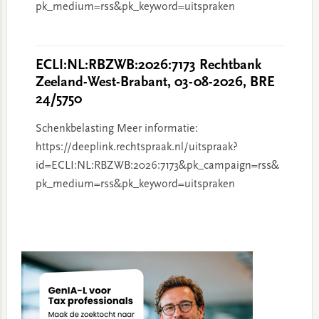
pk_medium=rss&pk_keyword=uitspraken
ECLI:NL:RBZWB:2026:7173 Rechtbank
Zeeland-West-Brabant, 03-08-2026, BRE
24/5750
Schenkbelasting Meer informatie:
https://deeplink.rechtspraak.nl/uitspraak?
id=ECLI:NL:RBZWB:2026:7173&pk_campaign=rss&
pk_medium=rss&pk_keyword=uitspraken
Primary
Sidebar