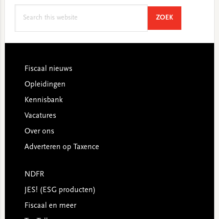
Search
SEARCH
ZOEK
this
website
Footer
Fiscaal nieuws
Opleidingen
Kennisbank
Vacatures
Over ons
Adverteren op Taxence
NDFR
JES! (ESG producten)
Fiscaal en meer