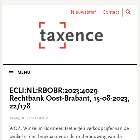
Skip
Skip
Skip
Skip
to
to
to
to
Nieuwsbrief
Contact
primary
main
primary
footer
navigation
content
sidebar
MENU
ECLI:NL:RBOBR:2023:4029
Rechtbank Oost-Brabant, 15-08-2023,
22/178
28 augustus 2023
DOOR
WOZ. Winkel in Boxmeer. Het eigen verkoopcijfer van de
winkel is niet bruikbaar voor de onderbouwing van de