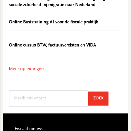
sociale zekerheid bij migratie naar Nederland
Online Basistraining AI voor de fiscale praktijk
Online cursus BTW, factuurvereisten en ViDA
Meer opleidingen
Search
SEARCH
ZOEK
this
website
Footer
Fiscaal nieuws