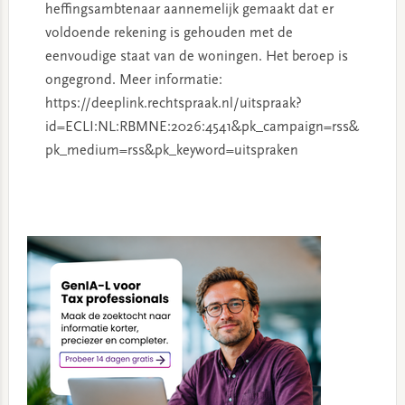
heffingsambtenaar aannemelijk gemaakt dat er
voldoende rekening is gehouden met de
eenvoudige staat van de woningen. Het beroep is
ongegrond. Meer informatie:
https://deeplink.rechtspraak.nl/uitspraak?
id=ECLI:NL:RBMNE:2026:4541&pk_campaign=rss&
pk_medium=rss&pk_keyword=uitspraken
Primary
Sidebar