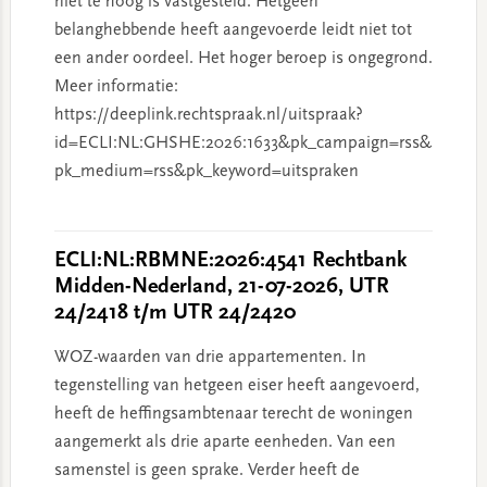
niet te hoog is vastgesteld. Hetgeen
belanghebbende heeft aangevoerde leidt niet tot
een ander oordeel. Het hoger beroep is ongegrond.
Meer informatie:
https://deeplink.rechtspraak.nl/uitspraak?
id=ECLI:NL:GHSHE:2026:1633&pk_campaign=rss&
pk_medium=rss&pk_keyword=uitspraken
ECLI:NL:RBMNE:2026:4541 Rechtbank
Midden-Nederland, 21-07-2026, UTR
24/2418 t/m UTR 24/2420
WOZ-waarden van drie appartementen. In
tegenstelling van hetgeen eiser heeft aangevoerd,
heeft de heffingsambtenaar terecht de woningen
aangemerkt als drie aparte eenheden. Van een
samenstel is geen sprake. Verder heeft de