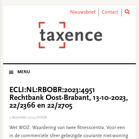
Skip
Skip
Skip
Skip
to
to
to
to
Nieuwsbrief
Contact
primary
main
primary
footer
navigation
content
sidebar
MENU
ECLI:NL:RBOBR:2023:4951
Rechtbank Oost-Brabant, 13-10-2023,
22/2366 en 22/2705
5 december 2023
DOOR
Wet WOZ. Waardering van twee fitnesscentra. Voor een
in de commerciële sfeer gebezigde courante niet-woning