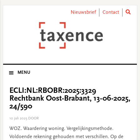
Skip
Skip
Skip
Skip
to
to
to
to
Nieuwsbrief
Contact
primary
main
primary
footer
navigation
content
sidebar
MENU
ECLI:NL:RBOBR:2025:3329
Rechtbank Oost-Brabant, 13-06-2025,
24/590
10 juli 2025
DOOR
WOZ. Waardering woning. Vergelijkingsmethode.
Voldoende rekening gehouden met verschillen. Op de