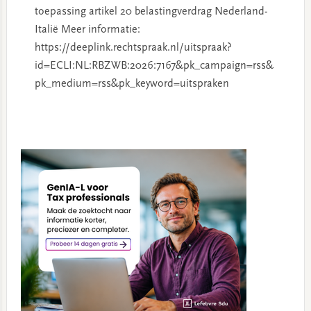
toepassing artikel 20 belastingverdrag Nederland-
Italië Meer informatie:
https://deeplink.rechtspraak.nl/uitspraak?
id=ECLI:NL:RBZWB:2026:7167&pk_campaign=rss&
pk_medium=rss&pk_keyword=uitspraken
Primary
Sidebar