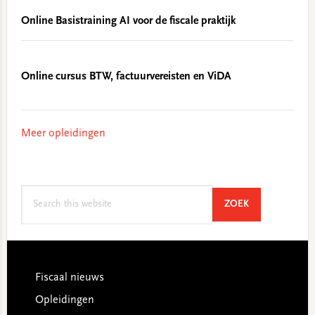
Online Basistraining AI voor de fiscale praktijk
Online cursus BTW, factuurvereisten en ViDA
Meer opleidingen
Search
SEARCH
ZOEK
this
website
Footer
Fiscaal nieuws
Opleidingen