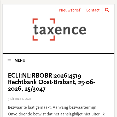
Skip
Skip
Skip
Skip
to
to
to
to
Nieuwsbrief
Contact
primary
main
primary
footer
navigation
content
sidebar
MENU
ECLI:NL:RBOBR:2026:4519
Rechtbank Oost-Brabant, 25-06-
2026, 25/3047
3 juli 2026
DOOR
Bezwaar te laat gemaakt. Aanvang bezwaartermijn.
Onvoldoende betwist dat het aanslagbiljet niet uiterlijk