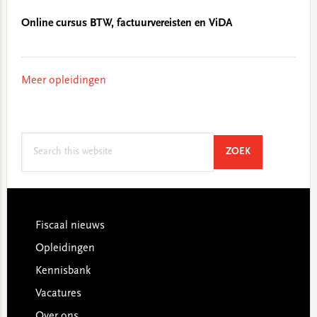
Online cursus BTW, factuurvereisten en ViDA
Meer opleidingen
Search
SEARCH
ZOEK
this
website
Footer
Fiscaal nieuws
Opleidingen
Kennisbank
Vacatures
Over ons