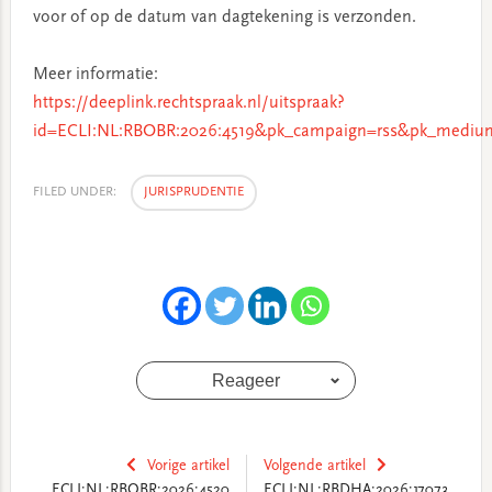
voor of op de datum van dagtekening is verzonden.
Meer informatie:
https://deeplink.rechtspraak.nl/uitspraak?
id=ECLI:NL:RBOBR:2026:4519&pk_campaign=rss&pk_medium
FILED UNDER:
JURISPRUDENTIE
Reageer
Vorige artikel
Volgende artikel
ECLI:NL:RBOBR:2026:4520
ECLI:NL:RBDHA:2026:17073