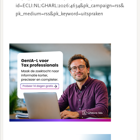
id=ECLI:NL:GHARL:2026:4634&pk_campaign=rss&
pk_medium=rss&pk_keyword=uitspraken
Primary
Sidebar