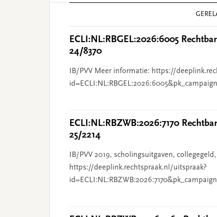
Reader
GEREL
Interactions
ECLI:NL:RBGEL:2026:6005 Rechtbank
24/8370
IB/PVV Meer informatie: https://deeplink.rec
id=ECLI:NL:RBGEL:2026:6005&pk_campaign
ECLI:NL:RBZWB:2026:7170 Rechtbank
25/2214
IB/PVV 2019, scholingsuitgaven, collegegeld,
https://deeplink.rechtspraak.nl/uitspraak?
id=ECLI:NL:RBZWB:2026:7170&pk_campaign