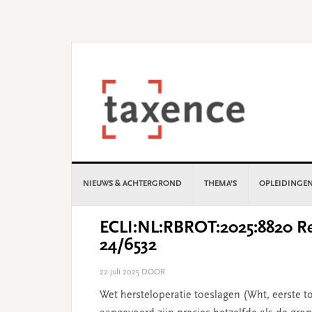
Skip
Skip
Skip
Skip
to
to
to
to
primary
main
primary
footer
navigation
content
sidebar
NIEUWS & ACHTERGROND
THEMA’S
OPLEIDINGE
ECLI:NL:RBROT:2025:8820 Re
24/6532
22 juli 2025
DOOR
Wet hersteloperatie toeslagen (Wht, eerste t