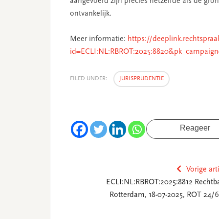
aangevoerd zijn precies hetzelfde als de gro
ontvankelijk.
Meer informatie:
https://deeplink.rechtspraa
id=ECLI:NL:RBROT:2025:8820&pk_campaign
FILED UNDER:
JURISPRUDENTIE
Reageer
Vorige art
ECLI:NL:RBROT:2025:8812 Rechtb
Rotterdam, 18-07-2025, ROT 24/6