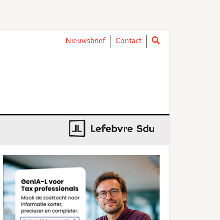
Nieuwsbrief
Contact
rimary
idebar