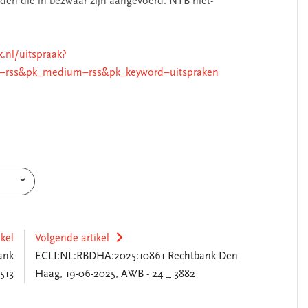
nden die in bezwaar zijn aangevoerd. NTB niet-
k.nl/uitspraak?
=rss&pk_medium=rss&pk_keyword=uitspraken
ikel
Volgende artikel
ank
ECLI:NL:RBDHA:2025:10861 Rechtbank Den
513
Haag, 19-06-2025, AWB - 24 _ 3882