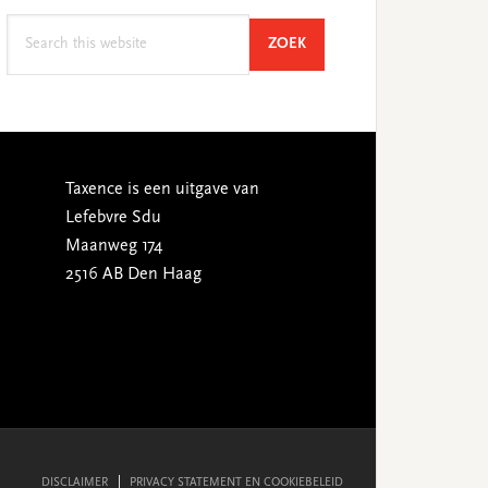
Search
SEARCH
ZOEK
this
website
Taxence is een uitgave van
Lefebvre Sdu
Maanweg 174
2516 AB Den Haag
DISCLAIMER
PRIVACY STATEMENT EN COOKIEBELEID