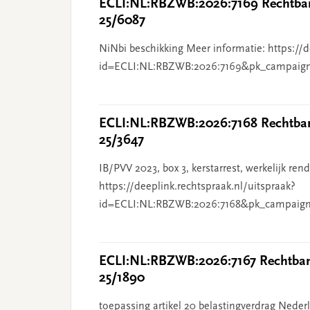
ECLI:NL:RBZWB:2026:7169 Rechtban
25/6087
NiNbi beschikking Meer informatie: https://d
id=ECLI:NL:RBZWB:2026:7169&pk_campaig
ECLI:NL:RBZWB:2026:7168 Rechtbank
25/3647
IB/PVV 2023, box 3, kerstarrest, werkelijk re
https://deeplink.rechtspraak.nl/uitspraak?
id=ECLI:NL:RBZWB:2026:7168&pk_campaign
ECLI:NL:RBZWB:2026:7167 Rechtbank
25/1890
toepassing artikel 20 belastingverdrag Nederl