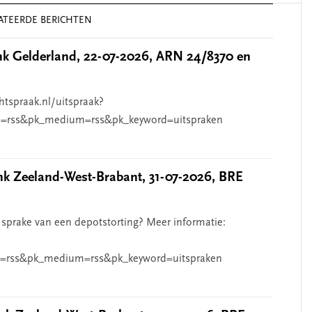
ATEERDE BERICHTEN
 Gelderland, 22-07-2026, ARN 24/8370 en
htspraak.nl/uitspraak?
=rss&pk_medium=rss&pk_keyword=uitspraken
 Zeeland-West-Brabant, 31-07-2026, BRE
 sprake van een depotstorting? Meer informatie:
=rss&pk_medium=rss&pk_keyword=uitspraken