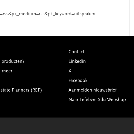
=rss&pk_medium=rss&pk_keyword=uitspraken
Contact
G producten)
Linkedin
n meer
X
Facebook
Estate Planners (REP)
Aanmelden nieuwsbrief
Naar Lefebvre Sdu Webshop