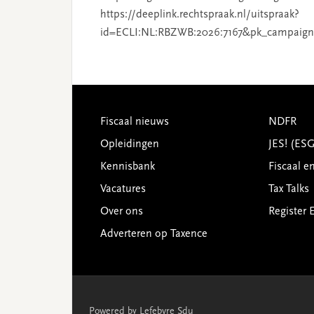
https://deeplink.rechtspraak.nl/uitspraak?
id=ECLI:NL:RBZWB:2026:7167&pk_campaign
Footer
Fiscaal nieuws
NDFR
Opleidingen
JES! (ES
Kennisbank
Fiscaal e
Vacatures
Tax Talks
Over ons
Register 
Adverteren op Taxence
Powered by Lefebvre Sdu