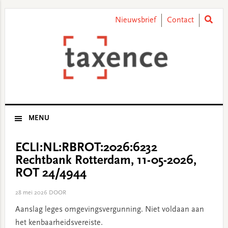
Skip
Skip
Skip
Skip
to
to
to
to
Nieuwsbrief
Contact
primary
main
primary
footer
navigation
content
sidebar
MENU
ECLI:NL:RBROT:2026:6232
Rechtbank Rotterdam, 11-05-2026,
ROT 24/4944
28 mei 2026
DOOR
Aanslag leges omgevingsvergunning. Niet voldaan aan
het kenbaarheidsvereiste.