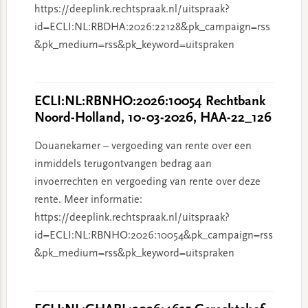
https://deeplink.rechtspraak.nl/uitspraak?
id=ECLI:NL:RBDHA:2026:22128&pk_campaign=rss
&pk_medium=rss&pk_keyword=uitspraken
ECLI:NL:RBNHO:2026:10054 Rechtbank
Noord-Holland, 10-03-2026, HAA-22_126
Douanekamer – vergoeding van rente over een
inmiddels terugontvangen bedrag aan
invoerrechten en vergoeding van rente over deze
rente. Meer informatie:
https://deeplink.rechtspraak.nl/uitspraak?
id=ECLI:NL:RBNHO:2026:10054&pk_campaign=rss
&pk_medium=rss&pk_keyword=uitspraken