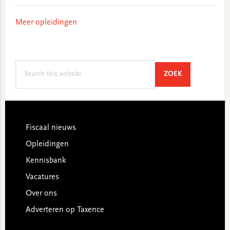
Meer opleidingen
Search
SEARCH
ZOEK
this
website
Footer
Fiscaal nieuws
Opleidingen
Kennisbank
Vacatures
Over ons
Adverteren op Taxence