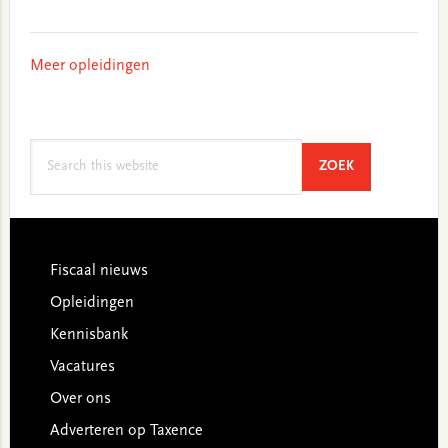
Meer opleidingen
Search
SEARCH
ZOEK
this
website
Footer
Fiscaal nieuws
Opleidingen
Kennisbank
Vacatures
Over ons
Adverteren op Taxence