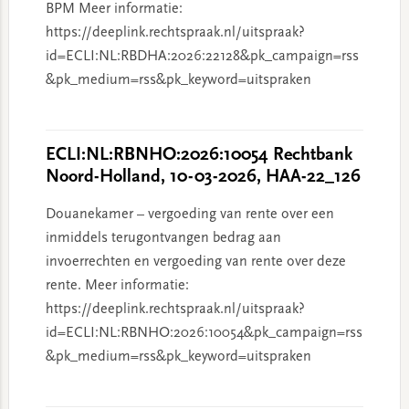
BPM Meer informatie:
https://deeplink.rechtspraak.nl/uitspraak?
id=ECLI:NL:RBDHA:2026:22128&pk_campaign=rss
&pk_medium=rss&pk_keyword=uitspraken
ECLI:NL:RBNHO:2026:10054 Rechtbank
Noord-Holland, 10-03-2026, HAA-22_126
Douanekamer – vergoeding van rente over een
inmiddels terugontvangen bedrag aan
invoerrechten en vergoeding van rente over deze
rente. Meer informatie:
https://deeplink.rechtspraak.nl/uitspraak?
id=ECLI:NL:RBNHO:2026:10054&pk_campaign=rss
&pk_medium=rss&pk_keyword=uitspraken