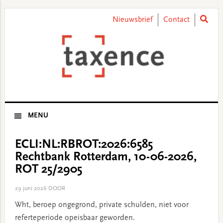
Skip
Skip
Skip
Skip
to
to
to
to
Nieuwsbrief
Contact
primary
main
primary
footer
navigation
content
sidebar
MENU
ECLI:NL:RBROT:2026:6585
Rechtbank Rotterdam, 10-06-2026,
ROT 25/2905
29 juni 2026
DOOR
Wht, beroep ongegrond, private schulden, niet voor
referteperiode opeisbaar geworden.