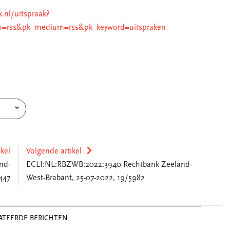
k.nl/uitspraak?
n=rss&pk_medium=rss&pk_keyword=uitspraken
ikel
Volgende artikel
nd-
ECLI:NL:RBZWB:2022:3940 Rechtbank Zeeland-
447
West-Brabant, 25-07-2022, 19/5982
ATEERDE BERICHTEN