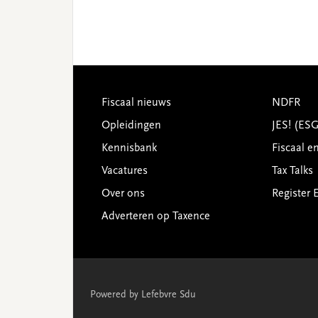
Footer
Fiscaal nieuws
NDFR
Opleidingen
JES! (ES
Kennisbank
Fiscaal e
Vacatures
Tax Talks
Over ons
Register 
Adverteren op Taxence
Powered by Lefebvre Sdu