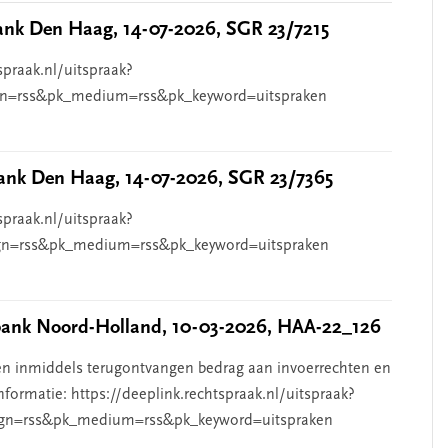
nk Den Haag, 14-07-2026, SGR 23/7215
spraak.nl/uitspraak?
n=rss&pk_medium=rss&pk_keyword=uitspraken
nk Den Haag, 14-07-2026, SGR 23/7365
spraak.nl/uitspraak?
n=rss&pk_medium=rss&pk_keyword=uitspraken
nk Noord-Holland, 10-03-2026, HAA-22_126
n inmiddels terugontvangen bedrag aan invoerrechten en
nformatie: https://deeplink.rechtspraak.nl/uitspraak?
gn=rss&pk_medium=rss&pk_keyword=uitspraken