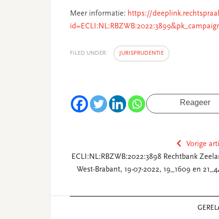
Meer informatie:
https://deeplink.rechtspraa
id=ECLI:NL:RBZWB:2022:3899&pk_campaig
FILED UNDER:
JURISPRUDENTIE
Reageer
Vorige art
ECLI:NL:RBZWB:2022:3898 Rechtbank Zeela
West-Brabant, 19-07-2022, 19_1609 en 21_4
Reader
GEREL
Interactions