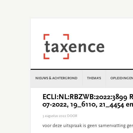
Skip
Skip
Skip
Skip
to
to
to
to
primary
main
primary
footer
navigation
content
sidebar
NIEUWS & ACHTERGROND
THEMA’S
OPLEIDINGE
ECLI:NL:RBZWB:2022:3899 Re
07-2022, 19_6110, 21_4454 e
3 augustus 2022
DOOR
voor deze uitspraak is geen samenvatting ge