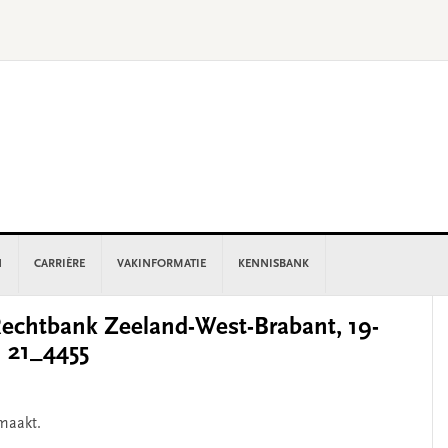
N
CARRIÈRE
VAKINFORMATIE
KENNISBANK
P
chtbank Zeeland-West-Brabant, 19-
S
n 21_4455
maakt.