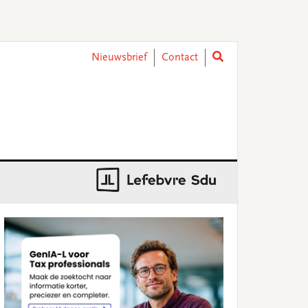
Nieuwsbrief
Contact
rimary
idebar