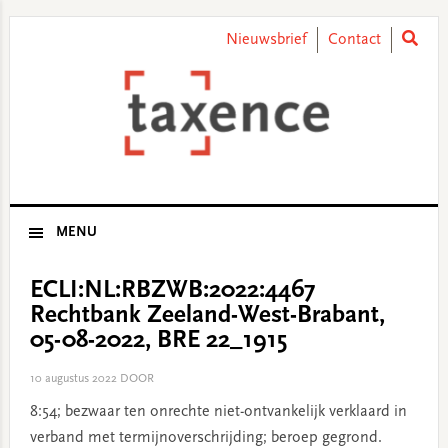
Skip
Skip
Skip
Skip
to
to
to
to
Nieuwsbrief
Contact
primary
main
primary
footer
navigation
content
sidebar
MENU
ECLI:NL:RBZWB:2022:4467
Rechtbank Zeeland-West-Brabant,
05-08-2022, BRE 22_1915
10 augustus 2022
DOOR
8:54; bezwaar ten onrechte niet-ontvankelijk verklaard in
verband met termijnoverschrijding; beroep gegrond.