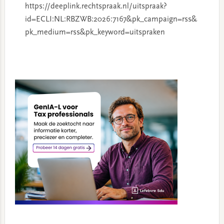
https://deeplink.rechtspraak.nl/uitspraak?
id=ECLI:NL:RBZWB:2026:7167&pk_campaign=rss&
pk_medium=rss&pk_keyword=uitspraken
Primary
Sidebar