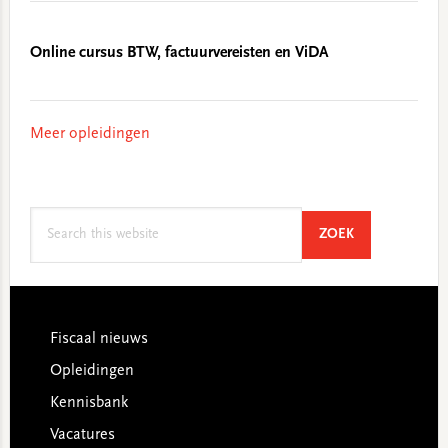
Online cursus BTW, factuurvereisten en ViDA
Meer opleidingen
Search
SEARCH
ZOEK
this
website
Footer
Fiscaal nieuws
Opleidingen
Kennisbank
Vacatures